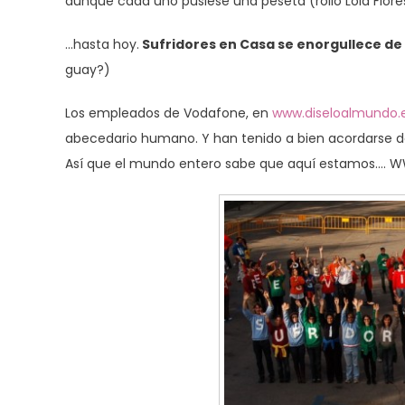
aunque cada uno pusiese una peseta (rollo Lola Flo
…hasta hoy.
Sufridores en Casa se enorgullece de
guay?)
Los empleados de Vodafone, en
www.diseloalmundo.
abecedario humano. Y han tenido a bien acordarse de 
Así que el mundo entero sabe que aquí estamos….