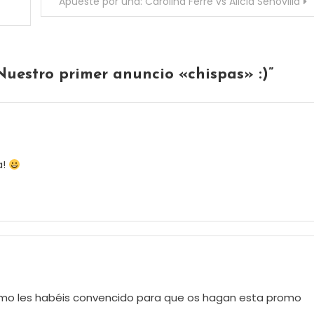
Apueste por una: Carolina Ferre vs Alicia Senovilla
Nuestro primer anuncio «chispas» :)
”
a!
ómo les habéis convencido para que os hagan esta promo