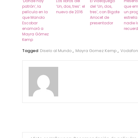
‘Dónde hay
Los libros del
El videojuego
Presen
patrón’, la
‘Un, dos, tres’: el
del ‘Un, dos,
que em
película en la
nuevo de 2016
tres’, con Bigote
un pro
que Manolo
Arrocet de
estrell
Escobar
presentador
nadie l
enamoró a
recuer
Mayra Gómez
Kemp
Tagged
Diselo al Mundo
,
Mayra Gomez Kemp
,
Vodafo