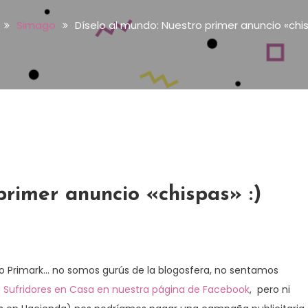
Simago
Díselo al mundo: Nuestro primer anuncio «chis
primer anuncio «chispas» :)
o Primark… no somos gurús de la blogosfera, no sentamos
Sufridores en Casa en nuestra página de Facebook
, pero ni