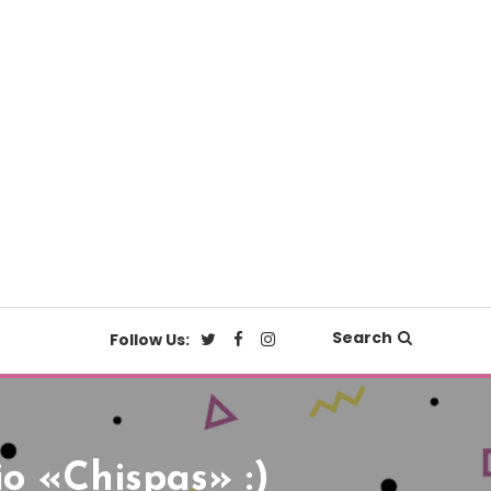
Search
Follow Us:
o «chispas» :)