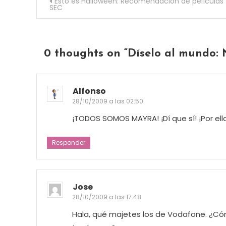
Navegación de entradas
Esto es Halloween: Recomendación de películas
SEC
0 thoughts on “
Díselo al mundo: 
Alfonso
28/10/2009 a las 02:50
¡TODOS SOMOS MAYRA! ¡Dí que sí! ¡Por ell
Responder
Jose
28/10/2009 a las 17:48
Hala, qué majetes los de Vodafone. ¿C