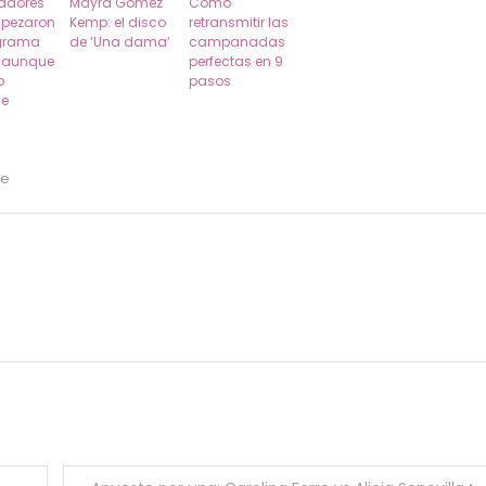
tadores
Mayra Gómez
Cómo
pezaron
Kemp: el disco
retransmitir las
grama
de ‘Una dama’
campanadas
a aunque
perfectas en 9
o
pasos
de
ne