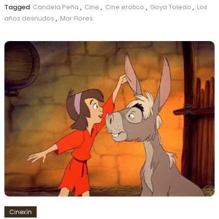
Tagged
Candela Peña
,
Cine
,
Cine erotico
,
Goya Toledo
,
Los
años desnudos
,
Mar Flores
Cinexín