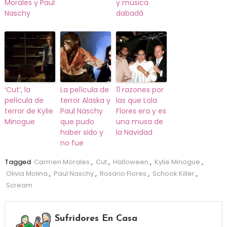
Morales y Paul
y música
Naschy
dabadá
‘Cut’, la
La película de
11 razones por
película de
terror Alaska y
las que Lola
terror de Kylie
Paul Naschy
Flores era y es
Minogue
que pudo
una musa de
haber sido y
la Navidad
no fue
Tagged
Carmen Morales
,
Cut
,
Halloween
,
Kylie Minogue
,
Olivia Molina
,
Paul Naschy
,
Rosario Flores
,
Schook Killer
,
Scream
Sufridores En Casa