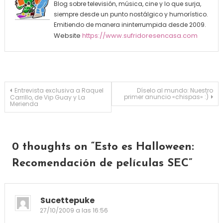
Blog sobre televisión, música, cine y lo que surja,
siempre desde un punto nostálgico y humorístico.
Emitiendo de manera ininterrumpida desde 2009.
Website
https://www.sufridoresencasa.com
Navegación de entradas
Entrevista exclusiva a Raquel
Díselo al mundo: Nuestro
primer anuncio «chispas» :)
Carrillo, de Vip Guay y La
Merienda
0 thoughts on “
Esto es Halloween:
Recomendación de películas SEC
”
Sucettepuke
27/10/2009 a las 16:56