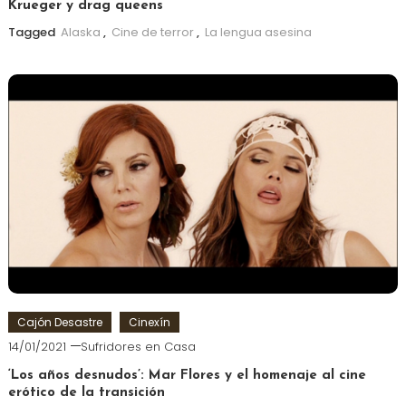
Krueger y drag queens
Tagged
Alaska
,
Cine de terror
,
La lengua asesina
Cajón Desastre
Cinexín
14/01/2021
Sufridores en Casa
‘Los años desnudos’: Mar Flores y el homenaje al cine
erótico de la transición