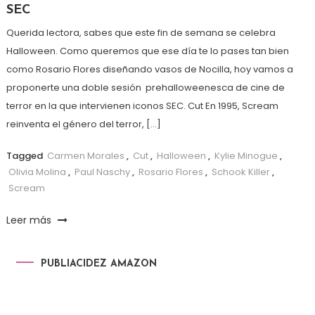
SEC
Querida lectora, sabes que este fin de semana se celebra
Halloween. Como queremos que ese día te lo pases tan bien
como Rosario Flores diseñando vasos de Nocilla, hoy vamos a
proponerte una doble sesión prehalloweenesca de cine de
terror en la que intervienen iconos SEC. Cut En 1995, Scream
reinventa el género del terror, […]
Tagged
Carmen Morales
,
Cut
,
Halloween
,
Kylie Minogue
,
Olivia Molina
,
Paul Naschy
,
Rosario Flores
,
Schook Killer
,
Scream
Leer más
PUBLIACIDEZ AMAZON