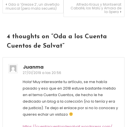
Navegación de entradas
Oda a ‘Grease 2’, un divertido
Alfredo Kraus y Montserrat
Caballé, los Malú y Amaia de
musical (pero mala secuela)
la ópera
4 thoughts on “
Oda a los Cuenta
Cuentos de Salvat
”
Juanma
27/01/2019 a las 20:56
Hola! Muy interesante tu artículo, se me había
pasado y eso que en 2018 estuve bastante metido
en el tema Cuenta Cuentos, de hecho le he
dedicado un blog a la colección (no lo tenía y era
de justicia). Te dejo el enlace por si no lo conoces y
quieres echar un vistazo
https://cuentacuentosdesalvat.wordpress.com/