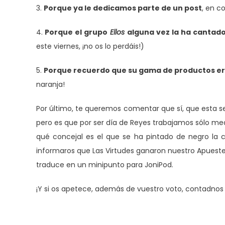
3.
Porque ya le dedicamos parte de un post
, en c
4.
Porque el grupo
Ellos
alguna vez la ha cantado
este viernes, ¡no os lo perdáis!)
5.
Porque recuerdo que su gama de productos er
naranja!
Por último, te queremos comentar que sí, que esta 
pero es que por ser día de Reyes trabajamos sólo medi
qué concejal es el que se ha pintado de negro la 
informaros que Las Virtudes ganaron nuestro Apueste
traduce en un minipunto para JoniPod.
¡Y si os apetece, además de vuestro voto, contadnos 