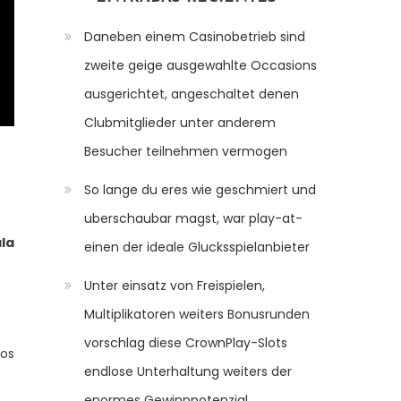
Daneben einem Casinobetrieb sind
zweite geige ausgewahlte Occasions
ausgerichtet, angeschaltet denen
Clubmitglieder unter anderem
Besucher teilnehmen vermogen
So lange du eres wie geschmiert und
uberschaubar magst, war play-at-
ala
einen der ideale Glucksspielanbieter
Unter einsatz von Freispielen,
Multiplikatoren weiters Bonusrunden
vorschlag diese CrownPlay-Slots
dos
endlose Unterhaltung weiters der
enormes Gewinnpotenzial