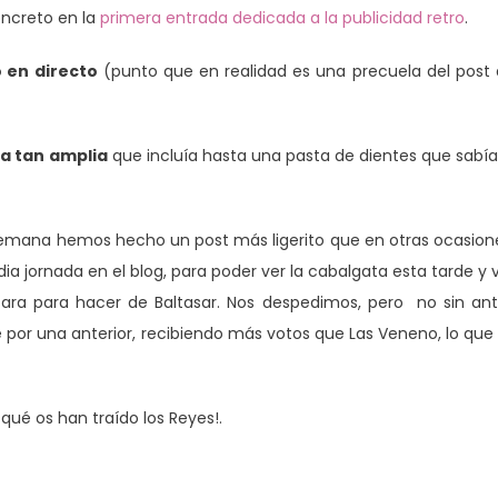
oncreto en la
primera entrada dedicada a la publicidad retro
.
 en directo
(punto que en realidad es una precuela del post
a tan amplia
que incluía hasta una pasta de dientes que sabía
semana hemos hecho un post más ligerito que en otras ocasion
a jornada en el blog, para poder ver la cabalgata esta tarde y 
cara para hacer de Baltasar. Nos despedimos, pero no sin an
 por una anterior, recibiendo más votos que Las Veneno, lo que
qué os han traído los Reyes!.