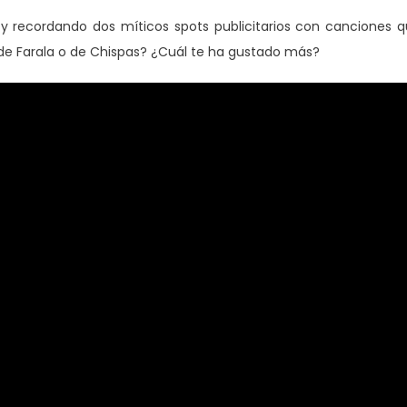
 y recordando dos míticos spots publicitarios con canciones 
e Farala o de Chispas? ¿Cuál te ha gustado más?