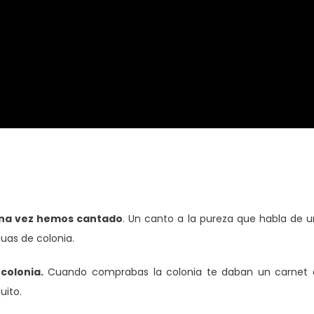
una vez hemos cantado
. Un canto a la pureza que habla de 
uas de colonia.
colonia.
Cuando comprabas la colonia te daban un carnet 
uito.