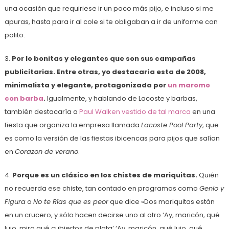
una ocasión que requiriese ir un poco más pijo, e incluso si me
apuras, hasta para ir al cole si te obligaban a ir de uniforme con
polito.
3.
Por lo bonitas y elegantes que son sus campañas
publicitarias. Entre otras, yo destacaría esta de 2008,
minimalista y elegante, protagonizada por
un maromo
con barba
.
Igualmente, y hablando de Lacoste y barbas,
también destacaría a
Paul Walken vestido de tal marca
en una
fiesta que organiza la empresa llamada
Lacoste Pool Party
, que
es como la versión de las fiestas ibicencas para pijos que salían
en
Corazon de verano
.
4.
Porque es un clásico en los chistes de mariquitas.
Quién
no recuerda ese chiste, tan contado en programas como
Genio y
Figura
o
No te Rías que es peor
que dice «Dos mariquitas están
en un crucero, y sólo hacen decirse uno al otro ‘Ay, maricón, qué
lujo, mira qué cubiertos de plata’ ‘Ay, maricón, qué lujo, qué