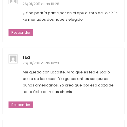
26/01/2011 a las 16:28
¿ Y no podría participar en el apu el toro de Lois? Es
ke menudos dos habeis elegido…
Responder
Isa
26/01/2011 a las 18:23
Me quedo con Lacoste. Mira que es feo el jodío
bolso de los osos!! Y algunos anillos son puros
puños americanos. Yo creo que por eso goza de
tanto éxito entre las chonis……..
Responder