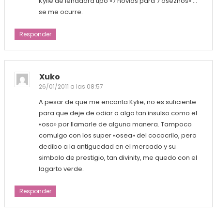
Kylie de leñadora tipo «7 novias para 7 oseznos» …
se me ocurre.
Responder
Xuko
26/01/2011 a las 08:57
A pesar de que me encanta Kylie, no es suficiente
para que deje de odiar a algo tan insulso como el
«oso» por llamarle de alguna manera. Tampoco
comulgo con los super «osea» del cococrilo, pero
dedibo a la antiguedad en el mercado y su
simbolo de prestigio, tan divinity, me quedo con el
lagarto verde.
Responder