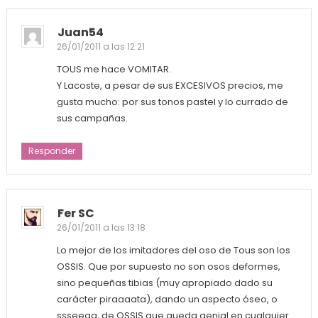
Juan54
26/01/2011 a las 12:21
TOUS me hace VOMITAR.
Y Lacoste, a pesar de sus EXCESIVOS precios, me
gusta mucho: por sus tonos pastel y lo currado de
sus campañas.
Responder
Fer SC
26/01/2011 a las 13:18
Lo mejor de los imitadores del oso de Tous son los
OSSIS. Que por supuesto no son osos deformes,
sino pequeñas tibias (muy apropiado dado su
carácter piraaaata), dando un aspecto óseo, o
ssseeaa, de OSSIS que queda genial en cualquier