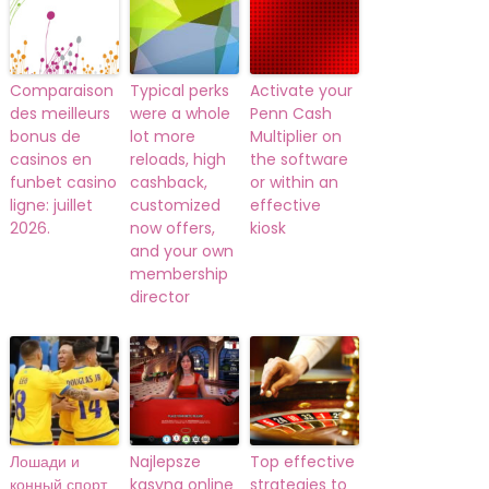
Comparaison
Typical perks
Activate your
des meilleurs
were a whole
Penn Cash
bonus de
lot more
Multiplier on
casinos en
reloads, high
the software
funbet casino
cashback,
or within an
ligne: juillet
customized
effective
2026.
now offers,
kiosk
and your own
membership
director
Лошади и
Najlepsze
Top effective
конный спорт
kasyna online
strategies to