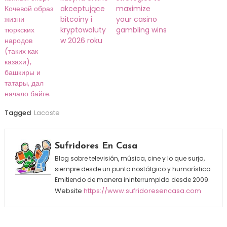
Кочевой образ
akceptujące
maximize
жизни
bitcoiny i
your casino
тюркских
kryptowaluty
gambling wins
народов
w 2026 roku
(таких как
казахи),
башкиры и
татары, дал
начало байге.
Tagged
Lacoste
Sufridores En Casa
Blog sobre televisión, música, cine y lo que surja,
siempre desde un punto nostálgico y humorístico.
Emitiendo de manera ininterrumpida desde 2009.
Website
https://www.sufridoresencasa.com