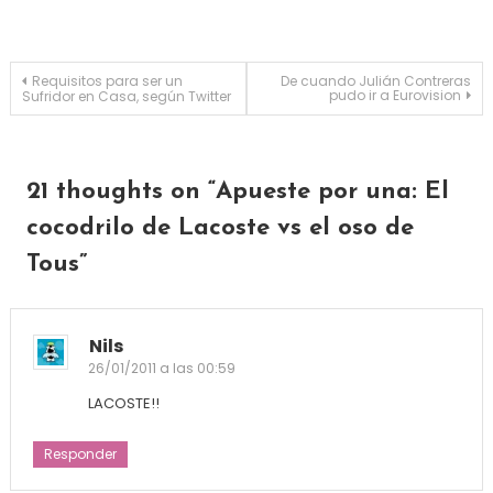
Navegación de entradas
Requisitos para ser un
De cuando Julián Contreras
pudo ir a Eurovision
Sufridor en Casa, según Twitter
21 thoughts on “
Apueste por una: El
cocodrilo de Lacoste vs el oso de
Tous
”
Nils
26/01/2011 a las 00:59
LACOSTE!!
Responder