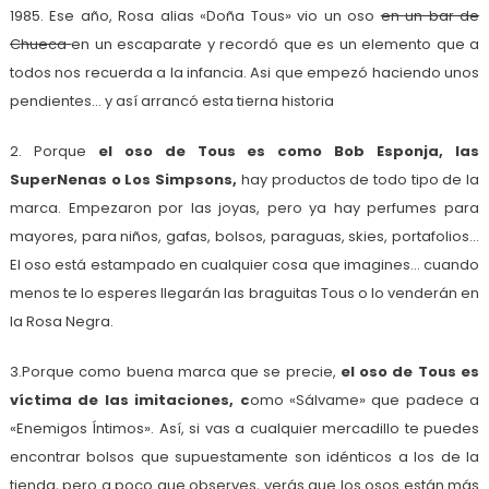
1985. Ese año, Rosa alias «Doña Tous» vio un oso
en un bar de
Chueca
en un escaparate y recordó que es un elemento que a
todos nos recuerda a la infancia. Asi que empezó haciendo unos
pendientes… y así arrancó esta tierna historia
2. Porque
el oso de Tous es como Bob Esponja, las
SuperNenas o Los Simpsons,
hay productos de todo tipo de la
marca. Empezaron por las joyas, pero ya hay perfumes para
mayores, para niños, gafas, bolsos, paraguas, skies, portafolios…
El oso está estampado en cualquier cosa que imagines… cuando
menos te lo esperes llegarán las braguitas Tous o lo venderán en
la Rosa Negra.
3.Porque como buena marca que se precie,
el oso de Tous es
víctima de las imitaciones, c
omo «Sálvame» que padece a
«Enemigos Íntimos». Así, si vas a cualquier mercadillo te puedes
encontrar bolsos que supuestamente son idénticos a los de la
tienda, pero a poco que observes, verás que los osos están más