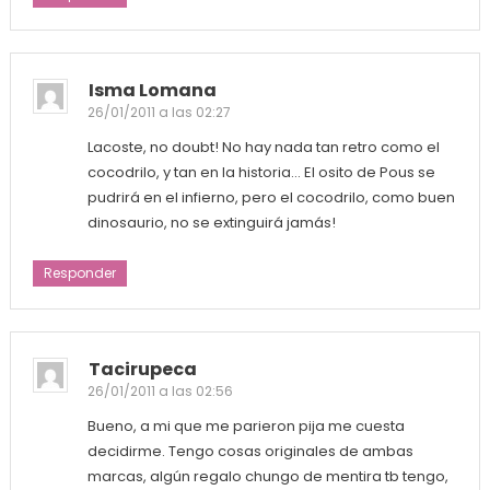
Isma Lomana
26/01/2011 a las 02:27
Lacoste, no doubt! No hay nada tan retro como el
cocodrilo, y tan en la historia… El osito de Pous se
pudrirá en el infierno, pero el cocodrilo, como buen
dinosaurio, no se extinguirá jamás!
Responder
Tacirupeca
26/01/2011 a las 02:56
Bueno, a mi que me parieron pija me cuesta
decidirme. Tengo cosas originales de ambas
marcas, algún regalo chungo de mentira tb tengo,