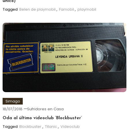
único)
Tagged
Belen de playmobil
,
Famobil
,
playmobil
Simago
18/07/2018
Sufridores en Casa
Oda al último videoclub ‘Blockbuster’
Tagged
Blockbuster
,
Titanic
,
Videoclub