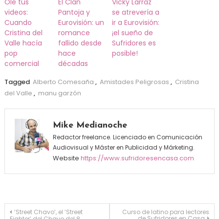
Ole tus
El Clan
Vicky Larraz
videos:
Pantoja y
se atrevería a
Cuando
Eurovisión: un
ir a Eurovisión:
Cristina del
romance
¡el sueño de
Valle hacía
fallido desde
Sufridores es
pop
hace
posible!
comercial
décadas
Tagged
Alberto Comesaña
,
Amistades Peligrosas
,
Cristina
del Valle
,
manu garzón
Mike Medianoche
Redactor freelance. Licenciado en Comunicación
Audiovisual y Máster en Publicidad y Márketing.
Website
https://www.sufridoresencasa.com
Navegación de entradas
‘Street Chavo’, el ‘Street
Curso de latino para lectores
de Sufridores en Casa
Fighter’ del Chavo del 8