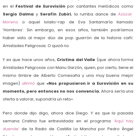
en el
Festival de Eurovisión
por cantantes melódicos como
Sergio Dalma
y
Serafín Zubiri
, la rumba dance de
Azúcar
Moreno
o aquel lolailo-rap de Eva Santamaría llamado
‘Hombres’. Sin embargo, en esos años, también podríamos
haber visto al mejor dúo de pop guarrón de la historia cañí:
Amistades Peligrosas. O quizá no.
Y es que hace unos años,
Cristina del Valle
(que ahora forma
Amistades Peligrosas con Manu Garzón, quien, por cierto, tiene el
mismo timbre de Alberto Comesaña y una muy buena mejor
imagen)
afirmó
que
«Nos propusieron ir a Eurovisión en su
momento, pero entonces no nos convencía.
Ahora sería una
oferta a valorar, supondría un reto».
Pero donde dijo digo, ahora dice Diego. Y es que la pasada
semana Cristina fue entrevistada en el programa
‘Aquí hay
duende’
de la Radio de Castilla La Mancha por Pedro Ángel