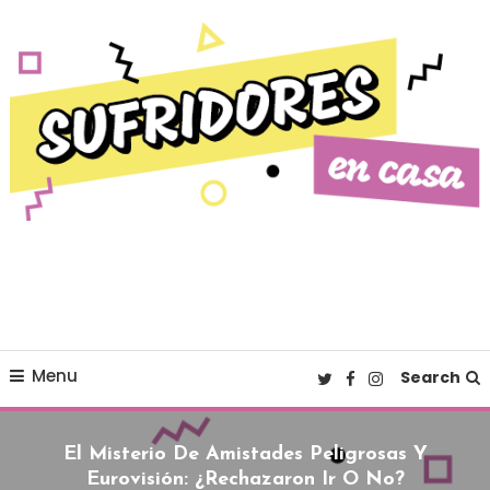
Skip To Content
Cultura pop made in Spain
Sufridores en casa
Menu
Search
El Misterio De Amistades Peligrosas Y
Eurovisión: ¿rechazaron Ir O No?