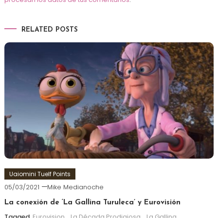
RELATED POSTS
Uaiomini Tuelf Points
05/03/2021
Mike Medianoche
La conexión de ‘La Gallina Turuleca’ y Eurovisión
Tagged
Eurovision
,
La Década Prodigiosa
,
La Gallina