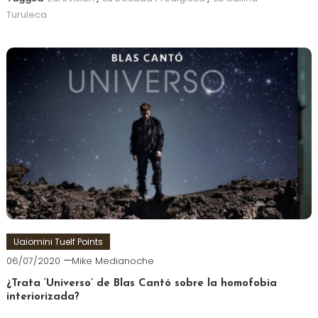
Turuleca
Uaiomini Tuelf Points
06/07/2020
Mike Medianoche
¿Trata ‘Universo’ de Blas Cantó sobre la homofobia
interiorizada?