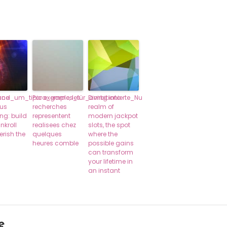
rund_um_tipico_games_für_ambitionierte_Nu
nce
Par exemple, les
Diving into
ous
recherches
realm of
ng: build
representent
modern jackpot
nkroll
realisees chez
slots, the spot
rish the
quelques
where the
heures comble
possible gains
can transform
your lifetime in
an instant
e