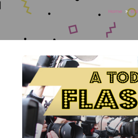
Home
El 