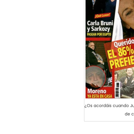
¿Os acordáis cuando Ju
de c