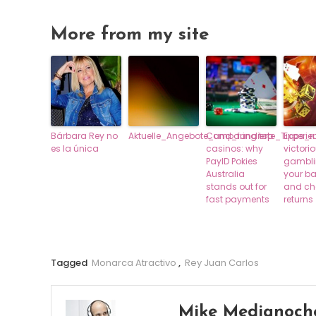
More from my site
Bárbara Rey no
Aktuelle_Angebote_und_fundierte_Tipps_
Comparing top
Experie
es la única
casinos: why
victori
PayID Pokies
gambli
Australia
your ba
stands out for
and che
fast payments
returns
Tagged
Monarca Atractivo
,
Rey Juan Carlos
Mike Medianoch