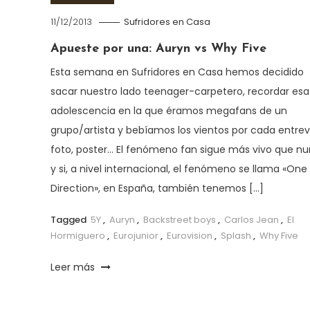
11/12/2013
Sufridores en Casa
Apueste por una: Auryn vs Why Five
Esta semana en Sufridores en Casa hemos decidido
sacar nuestro lado teenager-carpetero, recordar esa
adolescencia en la que éramos megafans de un
grupo/artista y bebíamos los vientos por cada entrevi
foto, poster… El fenómeno fan sigue más vivo que n
y si, a nivel internacional, el fenómeno se llama «One
Direction», en España, también tenemos […]
Tagged
5Y
,
Auryn
,
Backstreet boys
,
Carlos Jean
,
El
Hormiguero
,
Eurojunior
,
Eurovision
,
Splash
,
Why Five
Leer más