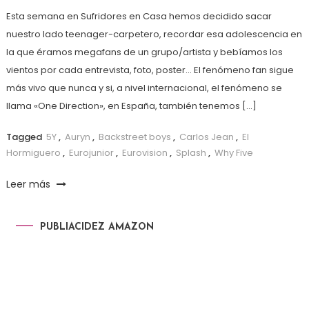
Esta semana en Sufridores en Casa hemos decidido sacar
nuestro lado teenager-carpetero, recordar esa adolescencia en
la que éramos megafans de un grupo/artista y bebíamos los
vientos por cada entrevista, foto, poster… El fenómeno fan sigue
más vivo que nunca y si, a nivel internacional, el fenómeno se
llama «One Direction», en España, también tenemos […]
Tagged
5Y
,
Auryn
,
Backstreet boys
,
Carlos Jean
,
El
Hormiguero
,
Eurojunior
,
Eurovision
,
Splash
,
Why Five
Leer más
PUBLIACIDEZ AMAZON