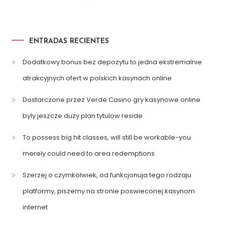
ENTRADAS RECIENTES
Dodatkowy bonus bez depozytu to jedna ekstremalnie
atrakcyjnych ofert w polskich kasynach online
Dostarczone przez Verde Casino gry kasynowe online
byly jeszcze duzy plan tytulow reside
To possess big hit classes, will still be workable-you
merely could need to area redemptions
Szerzej o czymkolwiek, od funkcjonuja tego rodzaju
platformy, piszemy na stronie poswieconej kasynom
internet