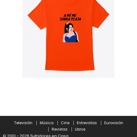
Televisión
Música
Cine
Entrevistas
Eurovisión
Revistas
Libros
© 2001 - 2026 Sufridores en Casa