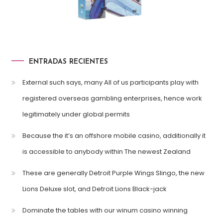
ENTRADAS RECIENTES
External such says, many All of us participants play with
registered overseas gambling enterprises, hence work
legitimately under global permits
Because the it’s an offshore mobile casino, additionally it
is accessible to anybody within The newest Zealand
These are generally Detroit Purple Wings Slingo, the new
Lions Deluxe slot, and Detroit Lions Black-jack
Dominate the tables with our winum casino winning