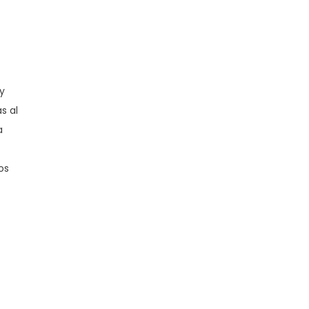
y
s al
a
os
e