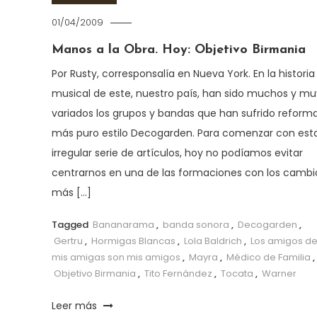
01/04/2009
Manos a la Obra. Hoy: Objetivo Birmania
Por Rusty, corresponsalía en Nueva York. En la historia
musical de este, nuestro país, han sido muchos y mu
variados los grupos y bandas que han sufrido reforma
más puro estilo Decogarden. Para comenzar con est
irregular serie de artículos, hoy no podíamos evitar
centrarnos en una de las formaciones con los cambi
más […]
Tagged
Bananarama
,
banda sonora
,
Decogarden
,
Gertru
,
Hormigas Blancas
,
Lola Baldrich
,
Los amigos d
mis amigas son mis amigos
,
Mayra
,
Médico de Familia
,
Objetivo Birmania
,
Tito Fernández
,
Tocata
,
Warner
Leer más