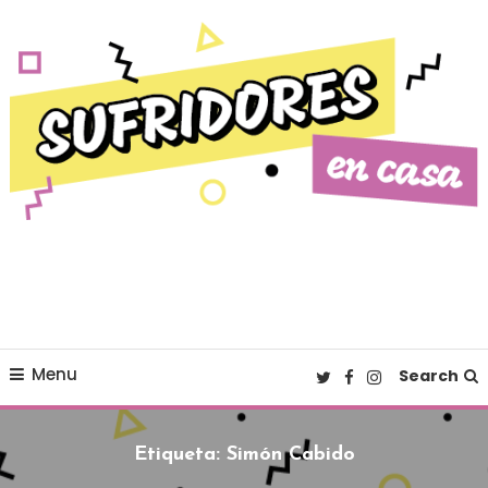
Skip To Content
Cultura pop made in Spain
Sufridores en casa
Menu
Search
Etiqueta:
Simón Cabido