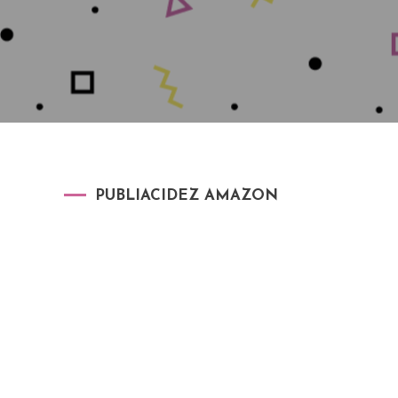
PUBLIACIDEZ AMAZON