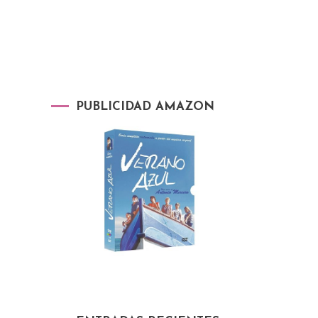
PUBLICIDAD AMAZON