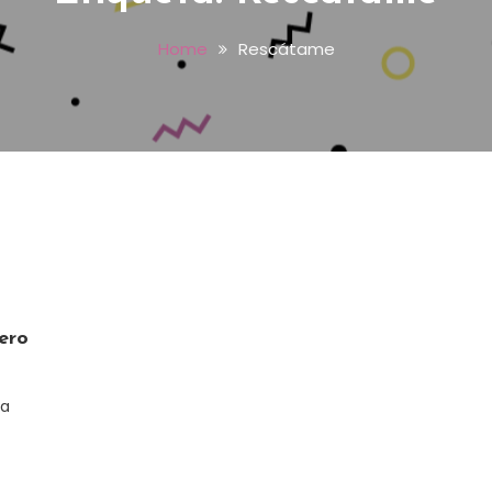
Home
Rescátame
ero
da