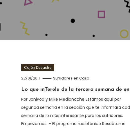
Cajón Desastre
22/01/2011
Sufridores en Casa
Lo que inTerelu de la tercera semana de en
Por JoniPod y Mike Medianoche Estamos aquí por
segunda semana en la sección que te informará ca
semana de lo más interesante para los sufridores.
Empezamos. – El programa radiofónico Rescátame