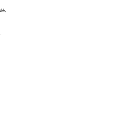
lé,
,