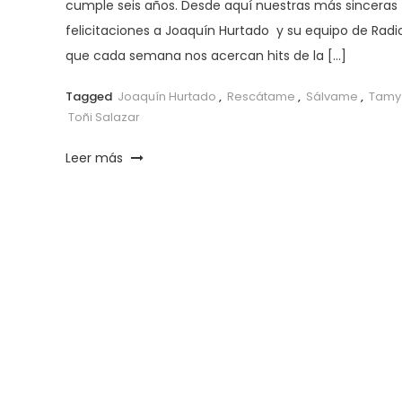
cumple seis años. Desde aquí nuestras más sinceras
felicitaciones a Joaquín Hurtado y su equipo de Radio
que cada semana nos acercan hits de la […]
Tagged
Joaquín Hurtado
,
Rescátame
,
Sálvame
,
Tamy
Toñi Salazar
Leer más