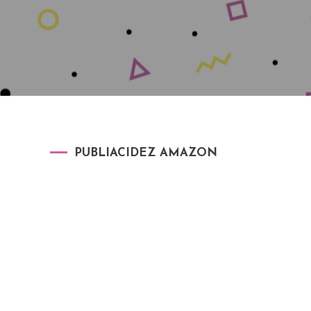
PUBLIACIDEZ AMAZON