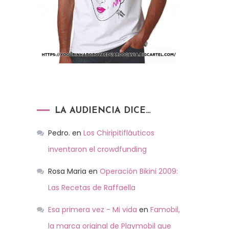
LA AUDIENCIA DICE…
Pedro.
en
Los Chiripitifláuticos
inventaron el crowdfunding
Rosa Maria
en
Operación Bikini 2009:
Las Recetas de Raffaella
Esa primera vez - Mi vida
en
Famobil,
la marca original de Playmobil que