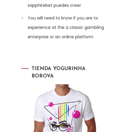
sapphirebet puedes creer
You will need to know if you are to
experience at the a classic gambling
enterprise or an online platform
TIENDA YOGURINHA
BOROVA