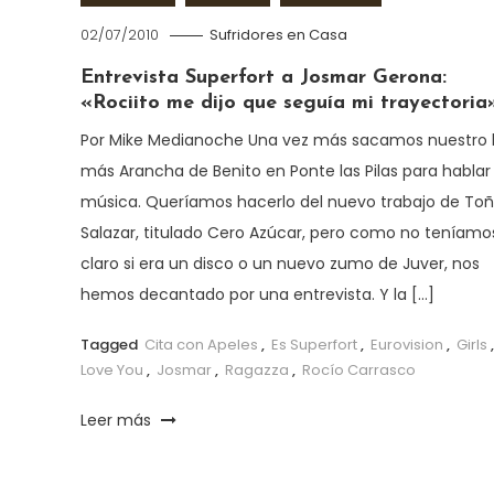
02/07/2010
Sufridores en Casa
Entrevista Superfort a Josmar Gerona:
«Rociito me dijo que seguía mi trayectoria
Por Mike Medianoche Una vez más sacamos nuestro 
más Arancha de Benito en Ponte las Pilas para hablar
música. Queríamos hacerlo del nuevo trabajo de Toñ
Salazar, titulado Cero Azúcar, pero como no teníamo
claro si era un disco o un nuevo zumo de Juver, nos
hemos decantado por una entrevista. Y la […]
Tagged
Cita con Apeles
,
Es Superfort
,
Eurovision
,
Girls
Love You
,
Josmar
,
Ragazza
,
Rocío Carrasco
Leer más