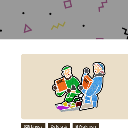
625 Líneas
De tú a tú
El Walkman