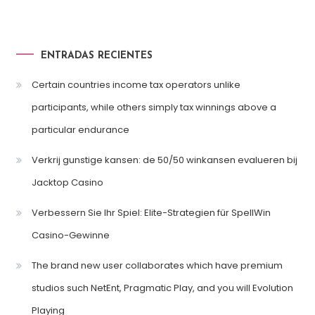
ENTRADAS RECIENTES
Certain countries income tax operators unlike
participants, while others simply tax winnings above a
particular endurance
Verkrij gunstige kansen: de 50/50 winkansen evalueren bij
Jacktop Casino
Verbessern Sie Ihr Spiel: Elite-Strategien für SpellWin
Casino-Gewinne
The brand new user collaborates which have premium
studios such NetEnt, Pragmatic Play, and you will Evolution
Playing