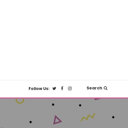
Search
Follow Us: