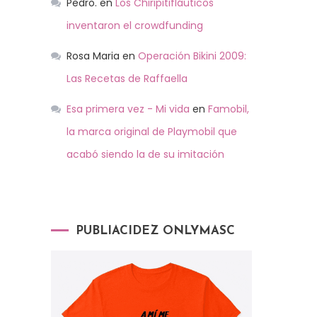
Pedro.
en
Los Chiripitifláuticos
inventaron el crowdfunding
Rosa Maria
en
Operación Bikini 2009:
Las Recetas de Raffaella
Esa primera vez - Mi vida
en
Famobil,
la marca original de Playmobil que
acabó siendo la de su imitación
PUBLIACIDEZ ONLYMASC