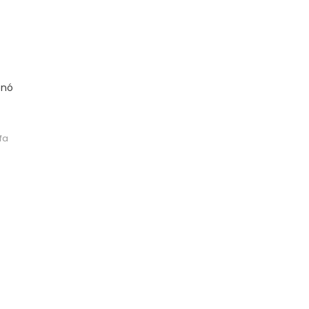
onó
fa