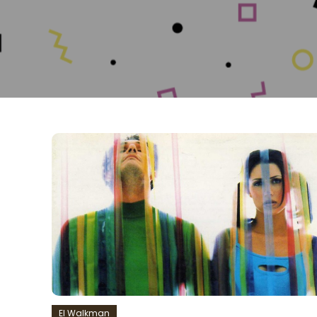
El Walkman