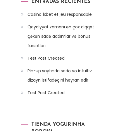
ENTRADAS RECIENTES
Casino 1xbet et jeu responsable
Qeydiyyat zamanı ən çox diqqət
çəkən sadə addımlar və bonus
fürsətləri
Test Post Created
Pin-up saytında sadə və intuitiv
dizayn istifadəçini heyran edir
Test Post Created
TIENDA YOGURINHA