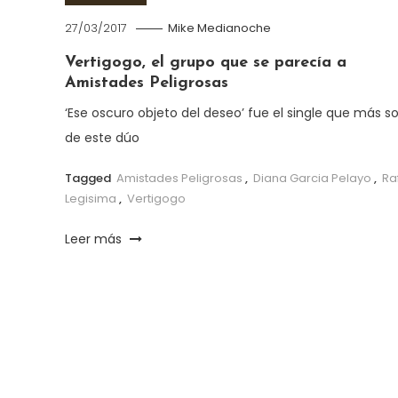
27/03/2017
Mike Medianoche
Vertigogo, el grupo que se parecía a
Amistades Peligrosas
‘Ese oscuro objeto del deseo’ fue el single que más s
de este dúo
Tagged
Amistades Peligrosas
,
Diana Garcia Pelayo
,
Ra
Legisima
,
Vertigogo
Leer más