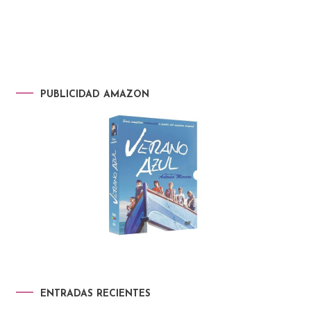
PUBLICIDAD AMAZON
ENTRADAS RECIENTES