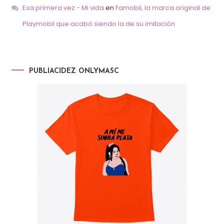
Esa primera vez - Mi vida
en
Famobil, la marca original de
Playmobil que acabó siendo la de su imitación
PUBLIACIDEZ ONLYMASC