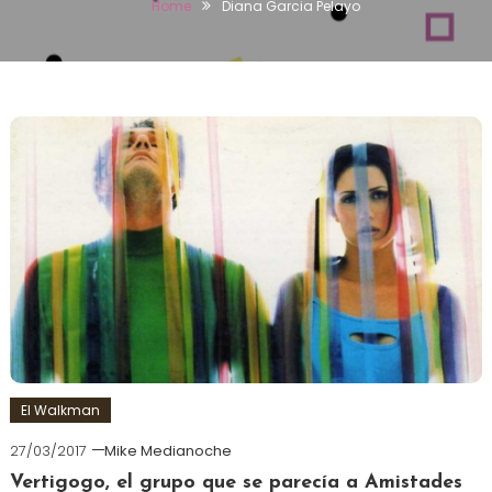
Home
Diana Garcia Pelayo
El Walkman
27/03/2017
Mike Medianoche
Vertigogo, el grupo que se parecía a Amistades