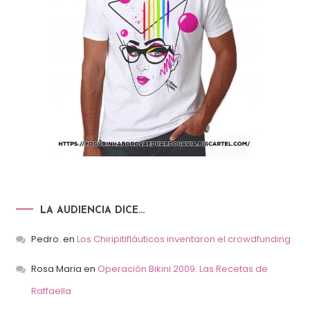
LA AUDIENCIA DICE…
Pedro.
en
Los Chiripitifláuticos inventaron el crowdfunding
Rosa Maria
en
Operación Bikini 2009: Las Recetas de
Raffaella