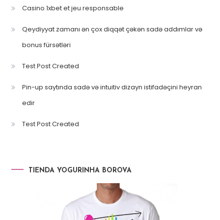
Casino 1xbet et jeu responsable
Qeydiyyat zamanı ən çox diqqət çəkən sadə addımlar və
bonus fürsətləri
Test Post Created
Pin-up saytında sadə və intuitiv dizayn istifadəçini heyran
edir
Test Post Created
TIENDA YOGURINHA BOROVA