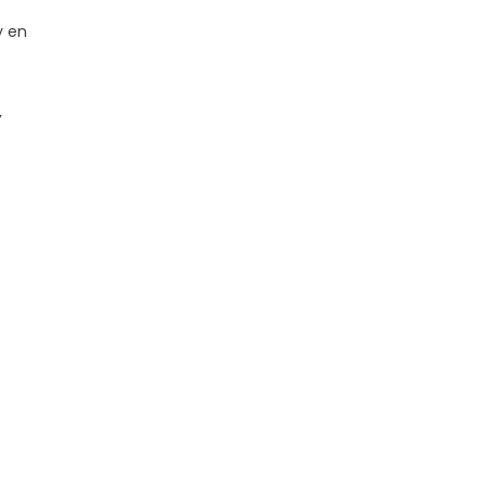
y en
,