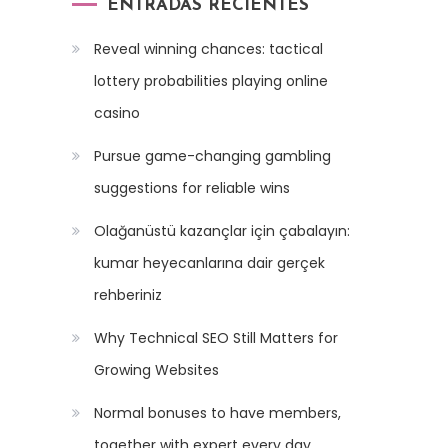
ENTRADAS RECIENTES
Reveal winning chances: tactical
lottery probabilities playing online
casino
Pursue game-changing gambling
suggestions for reliable wins
Olağanüstü kazançlar için çabalayın:
kumar heyecanlarına dair gerçek
rehberiniz
Why Technical SEO Still Matters for
Growing Websites
Normal bonuses to have members,
together with expert every day