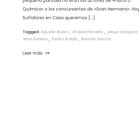
pequeña pantalla no eran los actores de «Física o
Química» o los concursantes de «Gran Hermano». Ho
Sufridores en Casa queremos […]
Tagged
Agustín Bravo
,
Andoni Ferreño
,
Jesus Vazquez
Mon Santiso
,
Pedro Rollán
,
Ramón García
Leer más