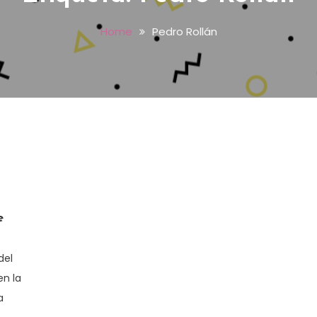
Home
Pedro Rollán
e
del
en la
a