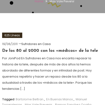
Home
Mas Vale Prevenir
625 Líneas
19/08/2011
Sufridores en Casa
De los 80 al 2000 con los «médicos» de la tele
Por JoniPod En Sufridores en Casa nos encanta repasar la
historia de la tele, después de más de dos años la hemos
abordado de diferentes formas y en infinidad de post. Hoy
queremos repetirlo y hacer un repaso desde los 80 a la
actualidad a través de los «médicos de la tele». Porque las
tendencias […]
Tagged
Bartolome Beltran
,
En Buenas Manos
,
Manuel
Torreiglesias
,
Mas Vale Prevenir
,
Ramon Sanchez Ocaña
,