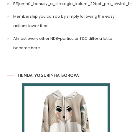
Příjemné_bonusy_a_strategie_kolem_22bet_pro_chytré_hr
Membership you can do by simply following the easy
actions lower than
Almost every other NDB-particular T&C differ a lot to
become here
TIENDA YOGURINHA BOROVA