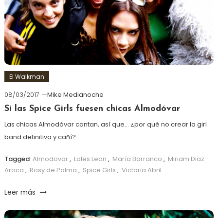
El Walkman
08/03/2017
Mike Medianoche
Si las Spice Girls fuesen chicas Almodóvar
Las chicas Almodóvar cantan, así que… ¿por qué no crear la girl
band definitiva y cañí?
Tagged
Almodovar
,
Loles Leon
,
María Barranco
,
Miriam Diaz
Aroca
,
Rosy de Palma
,
Spice Girls
,
Victoria Abril
Leer más