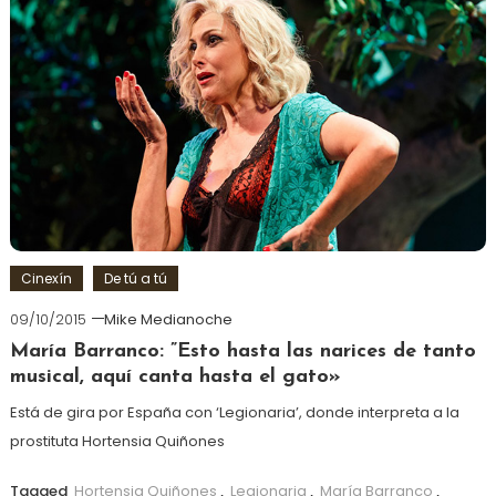
Cinexín
De tú a tú
09/10/2015
Mike Medianoche
María Barranco: ”Esto hasta las narices de tanto
musical, aquí canta hasta el gato»
Está de gira por España con ‘Legionaria’, donde interpreta a la
prostituta Hortensia Quiñones
Tagged
Hortensia Quiñones
,
Legionaria
,
María Barranco
,