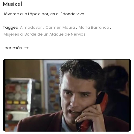
Musical
Lléveme a la López Ibor, es allí donde vivo
Tagged
Almodovar
,
Carmen Maura
,
María Barranco
,
Mujeres al Borde de un Ataque de Nervios
Leer más