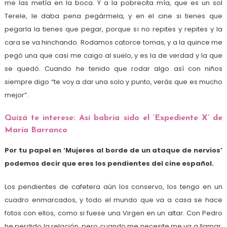
me las metía en la boca. Y a la pobrecita mía, que es un sol
Terele, le daba pena pegármela, y en el cine si tienes que
pegarla la tienes que pegar, porque si no repites y repites y la
cara se va hinchando. Rodamos catorce tomas, y a la quince me
pegó una que casi me caigo al suelo, y es la de verdad y la que
se quedó. Cuando he tenido que rodar algo así con niños
siempre digo “te voy a dar una solo y punto, verás que es mucho
mejor”.
Quizá te interese: Así babría sido el ‘Expediente X’ de
María Barranco
Por tu papel en ‘Mujeres al borde de un ataque de nervios’
podemos decir que eres los pendientes del cine español.
Los pendientes de cafetera aún los conservo, los tengo en un
cuadro enmarcados, y todo el mundo que va a casa se hace
fotos con ellos, como si fuese una Virgen en un altar. Con Pedro
he perdido la relación, pero cuando me necesite me va a llamar.