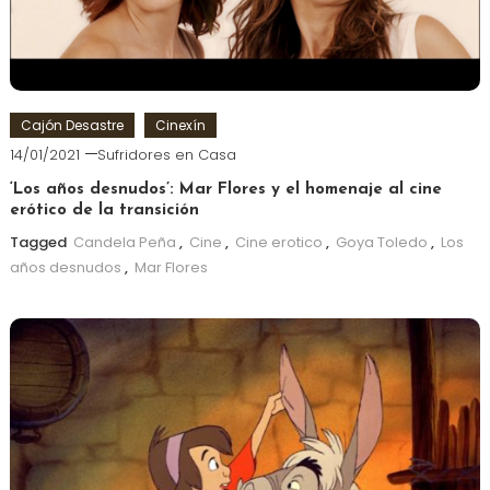
Cajón Desastre
Cinexín
14/01/2021
Sufridores en Casa
‘Los años desnudos’: Mar Flores y el homenaje al cine
erótico de la transición
Tagged
Candela Peña
,
Cine
,
Cine erotico
,
Goya Toledo
,
Los
años desnudos
,
Mar Flores