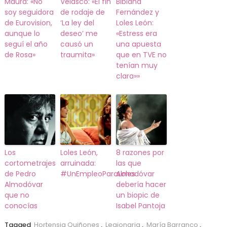
Maura: «No
Velasco: «El fin
Bibiana
soy seguidora
de rodaje de
Fernández y
de Eurovision,
‘La ley del
Loles León:
aunque lo
deseo’ me
«Estress era
seguí el año
causó un
una apuesta
de Rosa»
traumita»
que en TVE no
tenían muy
clara»»
Los
Loles León,
8 razones por
cortometrajes
arruinada:
las que
de Pedro
#UnEmpleoParaLoles
Almodóvar
Almodóvar
debería hacer
que no
un biopic de
conocías
Isabel Pantoja
Tagged
Hortensia Quiñones
,
Legionaria
,
María Barranco
,