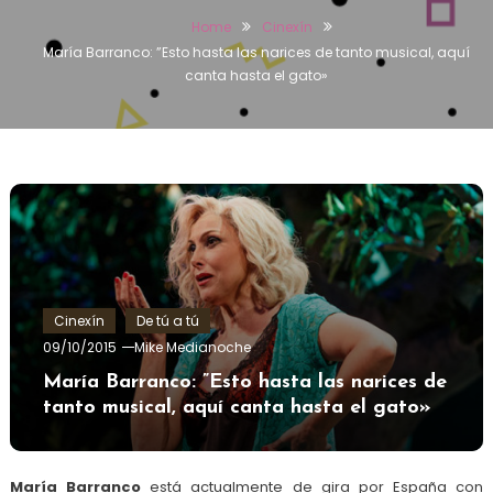
Home
Cinexín
María Barranco: ”Esto hasta las narices de tanto musical, aquí
canta hasta el gato»
Cinexín
De tú a tú
09/10/2015
Mike Medianoche
María Barranco: ”Esto hasta las narices de
tanto musical, aquí canta hasta el gato»
María Barranco
está actualmente de gira por España con