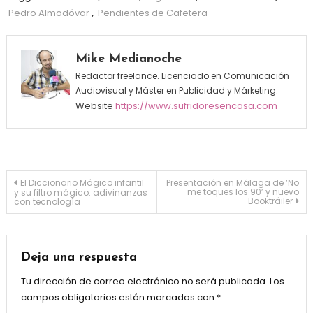
Pedro Almodóvar
,
Pendientes de Cafetera
Mike Medianoche
Redactor freelance. Licenciado en Comunicación
Audiovisual y Máster en Publicidad y Márketing.
Website
https://www.sufridoresencasa.com
Navegación de entradas
El Diccionario Mágico infantil
Presentación en Málaga de ‘No
me toques los 90’ y nuevo
y su filtro mágico: adivinanzas
Booktráiler
con tecnología
Deja una respuesta
Tu dirección de correo electrónico no será publicada.
Los
campos obligatorios están marcados con
*