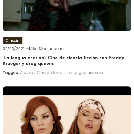
Cinexín
02/03/2021
Mike Medianoche
‘La lengua asesina’: Cine de ciencia ficción con Freddy
Krueger y drag queens
Tagged
Alaska
,
Cine de terror
,
La lengua asesina