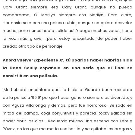
Cary Grant siempre era Cary Grant, aunque no pueda
compararme. O Marilyn siempre era Marilyn. Pero claro,
Hortensia sale con una peluca rubia, aunque no quiero desvelar
mucho, pero nunca había salido así. Y pega muchas voces, tiene
la voz más grave… pero estoy encantada de poder haber
creado otro tipo de personaje.
Ahora vuelve ‘Expediente X’, tú podrías haber habrías sido
la Dana Scully española en una serie que al final se
convirtió en una película.
¡Me hubiera encantado que se hiciese! Guardo buen recuerdo
de la película ’99.9’ porque hacer género siempre es divertido, y
con Agustí Villaronga y demás, pero fue horroroso. Se rodó en
mitad del campo, cogí conjuntivitis y parecía Rocky Balboa sin
poder abrir los ojos. Recuerdo mucho una escena con Terele
Pávez, en las que me metía una hostia y se quitaba las bragas y