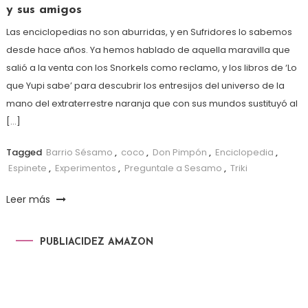
y sus amigos
Las enciclopedias no son aburridas, y en Sufridores lo sabemos
desde hace años. Ya hemos hablado de aquella maravilla que
salió a la venta con los Snorkels como reclamo, y los libros de ‘Lo
que Yupi sabe’ para descubrir los entresijos del universo de la
mano del extraterrestre naranja que con sus mundos sustituyó al
[…]
Tagged
Barrio Sésamo
,
coco
,
Don Pimpón
,
Enciclopedia
,
Espinete
,
Experimentos
,
Preguntale a Sesamo
,
Triki
Leer más
PUBLIACIDEZ AMAZON