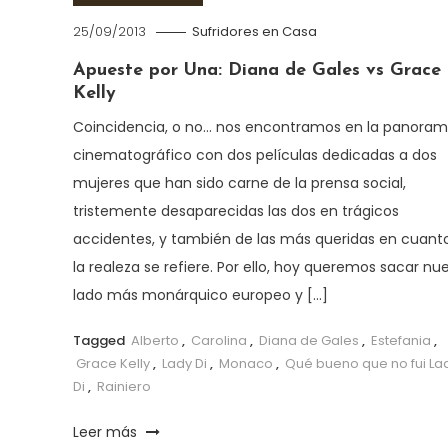
25/09/2013
Sufridores en Casa
Apueste por Una: Diana de Gales vs Grace
Kelly
Coincidencia, o no… nos encontramos en la panora
cinematográfico con dos películas dedicadas a dos
mujeres que han sido carne de la prensa social,
tristemente desaparecidas las dos en trágicos
accidentes, y también de las más queridas en cuant
la realeza se refiere. Por ello, hoy queremos sacar nu
lado más monárquico europeo y […]
Tagged
Alberto
,
Carolina
,
Diana de Gales
,
Estefania
,
Grace Kelly
,
Lady Di
,
Monaco
,
Qué bueno que no fui La
Di
,
Rainiero
Leer más