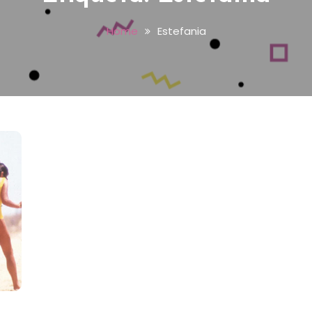
Home
Estefania