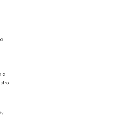
ma
o a
estro
dy