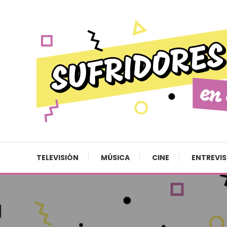
Skip To Content
Cultura pop made in Spain
Sufridores en casa
TELEVISIÓN
MÚSICA
CINE
ENTREVI