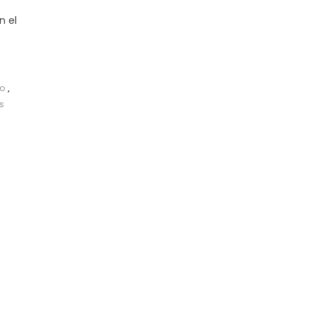
n el
co
,
s