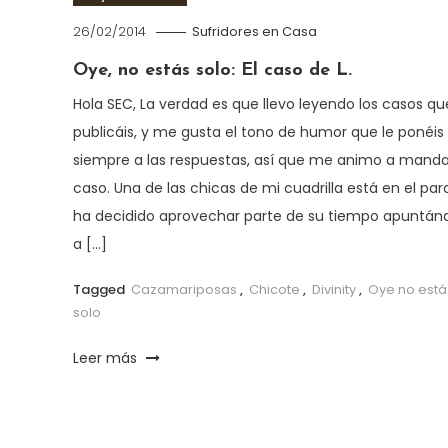
26/02/2014
Sufridores en Casa
Oye, no estás solo: El caso de L.
Hola SEC, La verdad es que llevo leyendo los casos qu
publicáis, y me gusta el tono de humor que le ponéis
siempre a las respuestas, así que me animo a manda
caso. Una de las chicas de mi cuadrilla está en el par
ha decidido aprovechar parte de su tiempo apuntán
a […]
Tagged
Cazamariposas
,
Chicote
,
Divinity
,
Oye no está
solo
Leer más