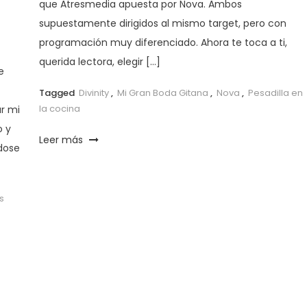
que Atresmedia apuesta por Nova. Ambos
supuestamente dirigidos al mismo target, pero con
programación muy diferenciado. Ahora te toca a ti,
querida lectora, elegir […]
e
Tagged
Divinity
,
Mi Gran Boda Gitana
,
Nova
,
Pesadilla en
la cocina
r mi
o y
Leer más
dose
s