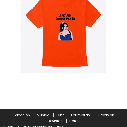
Televisión
Música
Cine
Entrevistas
Eurovisión
Revistas
Libros