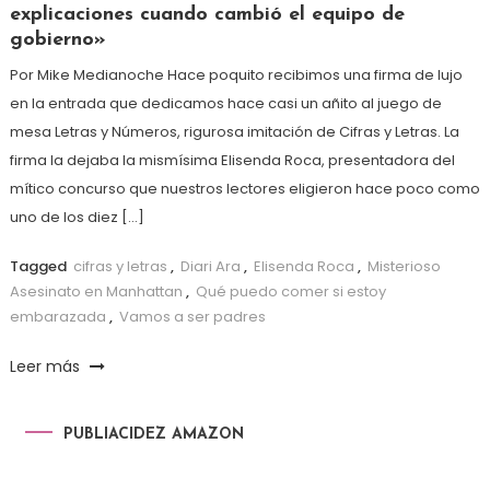
explicaciones cuando cambió el equipo de
gobierno»
Por Mike Medianoche Hace poquito recibimos una firma de lujo
en la entrada que dedicamos hace casi un añito al juego de
mesa Letras y Números, rigurosa imitación de Cifras y Letras. La
firma la dejaba la mismísima Elisenda Roca, presentadora del
mítico concurso que nuestros lectores eligieron hace poco como
uno de los diez […]
Tagged
cifras y letras
,
Diari Ara
,
Elisenda Roca
,
Misterioso
Asesinato en Manhattan
,
Qué puedo comer si estoy
embarazada
,
Vamos a ser padres
Leer más
PUBLIACIDEZ AMAZON