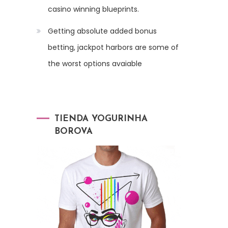
casino winning blueprints.
Getting absolute added bonus
betting, jackpot harbors are some of
the worst options avaiable
TIENDA YOGURINHA
BOROVA