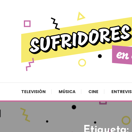
Skip To Content
Cultura pop made in Spain
Sufridores en casa
TELEVISIÓN
MÚSICA
CINE
ENTREVI
Etiqueta