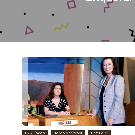
625 Líneas
Barco de vapor
De tú a tú