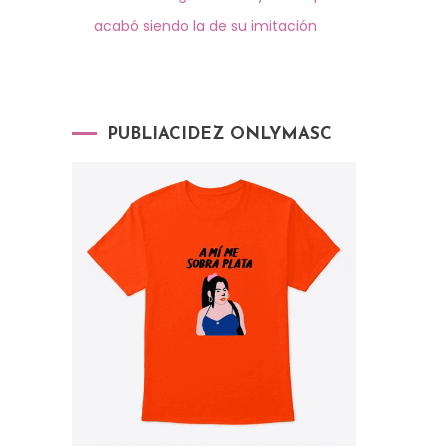
acabó siendo la de su imitación
PUBLIACIDEZ ONLYMASC