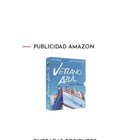
PUBLICIDAD AMAZON