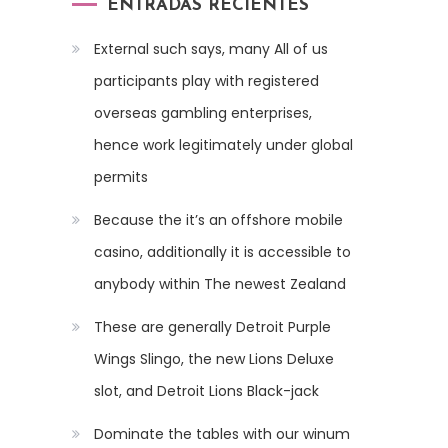
ENTRADAS RECIENTES
External such says, many All of us
participants play with registered
overseas gambling enterprises,
hence work legitimately under global
permits
Because the it’s an offshore mobile
casino, additionally it is accessible to
anybody within The newest Zealand
These are generally Detroit Purple
Wings Slingo, the new Lions Deluxe
slot, and Detroit Lions Black-jack
Dominate the tables with our winum