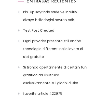
ENTRADAS RECIENTES
Pin-up saytında sadə və intuitiv
dizayn istifadəçini heyran edir
Test Post Created
Ogni provider presenta stili anche
tecnologie differenti nella lavoro di
slot gratuite
Si tronco apertamente di certain fun
gratifica da usufruire
esclusivamente sui giochi di slot
favorite article 422979