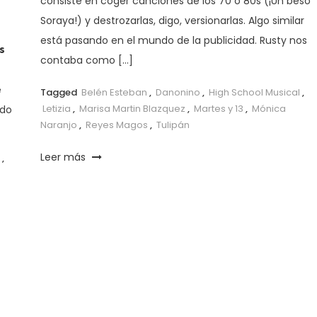
consiste en coger canciones de los 70 o 80s (¡Un beso
Soraya!) y destrozarlas, digo, versionarlas. Algo similar
está pasando en el mundo de la publicidad. Rusty nos
s
contaba como […]
e
Tagged
Belén Esteban
,
Danonino
,
High School Musical
,
Letizia
,
Marisa Martin Blazquez
,
Martes y 13
,
Mónica
odo
Naranjo
,
Reyes Magos
,
Tulipán
Leer más
,