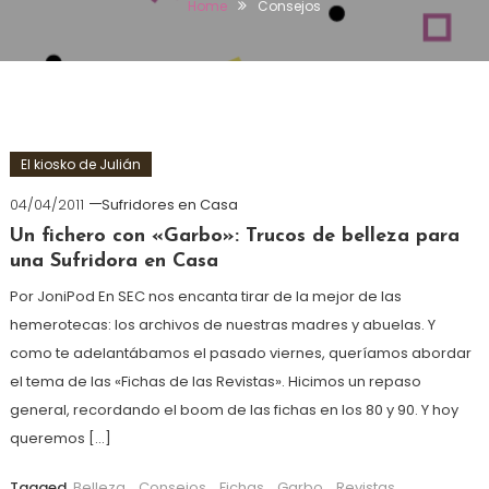
Home
Consejos
El kiosko de Julián
04/04/2011
Sufridores en Casa
Un fichero con «Garbo»: Trucos de belleza para
una Sufridora en Casa
Por JoniPod En SEC nos encanta tirar de la mejor de las
hemerotecas: los archivos de nuestras madres y abuelas. Y
como te adelantábamos el pasado viernes, queríamos abordar
el tema de las «Fichas de las Revistas». Hicimos un repaso
general, recordando el boom de las fichas en los 80 y 90. Y hoy
queremos […]
Tagged
Belleza
,
Consejos
,
Fichas
,
Garbo
,
Revistas