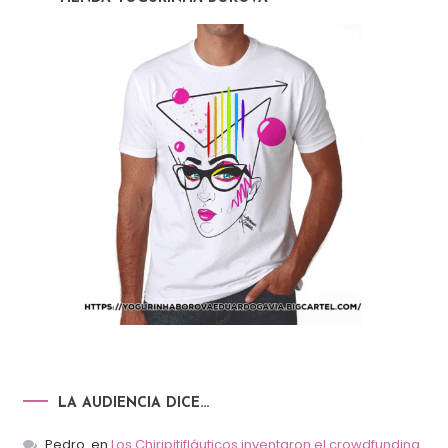
LA AUDIENCIA DICE…
Pedro.
en
Los Chiripitifláuticos inventaron el crowdfunding