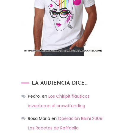
LA AUDIENCIA DICE…
Pedro.
en
Los Chiripitifláuticos
inventaron el crowdfunding
Rosa Maria
en
Operación Bikini 2009:
Las Recetas de Raffaella