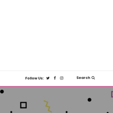
Search
Follow Us: