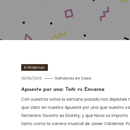
El Walkman
19/06/2013
Sufridores en Casa
Apueste por una: Toñi vs Encarna
Con vuestros votos la semana pasada nos dejasteis
que claro en nuestro Apueste por una que vuestro ca
femenino favorito es Divinity, y que Nova os importa
tanto como la carrera musical de Javier Cárdenas. P