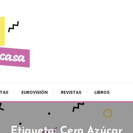
STAS
EUROVISIÓN
REVISTAS
LIBROS
Etiqueta:
Cero Azúcar