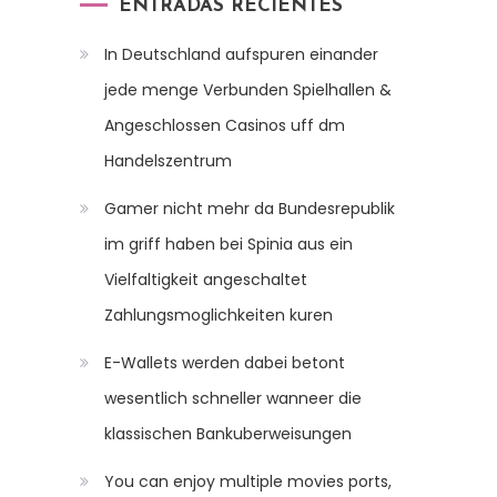
ENTRADAS RECIENTES
In Deutschland aufspuren einander
jede menge Verbunden Spielhallen &
Angeschlossen Casinos uff dm
Handelszentrum
Gamer nicht mehr da Bundesrepublik
im griff haben bei Spinia aus ein
Vielfaltigkeit angeschaltet
Zahlungsmoglichkeiten kuren
E-Wallets werden dabei betont
wesentlich schneller wanneer die
klassischen Bankuberweisungen
You can enjoy multiple movies ports,