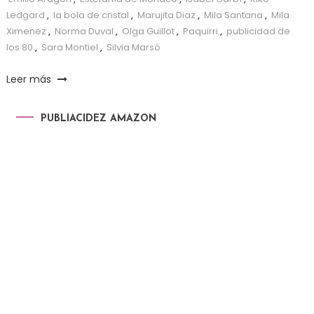
Ledgard
,
la bola de cristal
,
Marujita Diaz
,
Mila Santana
,
Mila
Ximenez
,
Norma Duval
,
Olga Guillot
,
Paquirri
,
publicidad de
los 80
,
Sara Montiel
,
Silvia Marsó
Leer más
PUBLIACIDEZ AMAZON