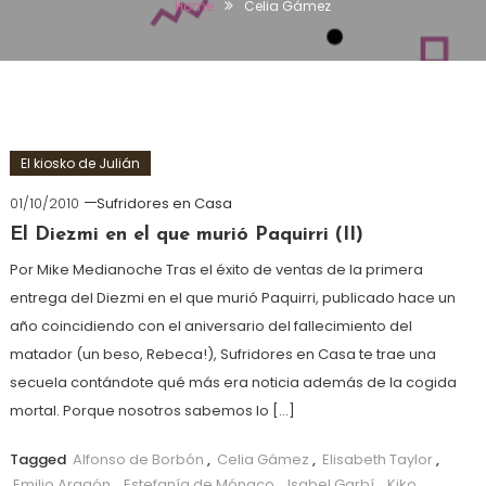
Home
Celia Gámez
El kiosko de Julián
01/10/2010
Sufridores en Casa
El Diezmi en el que murió Paquirri (II)
Por Mike Medianoche Tras el éxito de ventas de la primera
entrega del Diezmi en el que murió Paquirri, publicado hace un
año coincidiendo con el aniversario del fallecimiento del
matador (un beso, Rebeca!), Sufridores en Casa te trae una
secuela contándote qué más era noticia además de la cogida
mortal. Porque nosotros sabemos lo […]
Tagged
Alfonso de Borbón
,
Celia Gámez
,
Elisabeth Taylor
,
Emilio Aragón
,
Estefanía de Mónaco
,
Isabel Garbí
,
Kiko