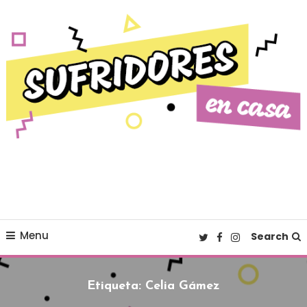
Skip To Content
Cultura pop made in Spain
Sufridores en casa
Menu
Search
Etiqueta:
Celia Gámez