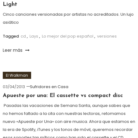
Light
Cinco canciones versionadas por artistas no acreditados. Un lujo
asiático
Tagged
cd
,
Lays
,
Lo mejor del pop español
,
versiones
Leer más
El Walkman
03/04/2013
Sufridores en Casa
Apueste por una: El cassette vs compact disc
Pasadas las vacaciones de Semana Santa, aunque sabes que
no hemos faltado a la cita con nuestras lectoras, retomamos
nuevo «Apueste por Una» con aire musica. Ahora que estamos en
la era de Spotify, iTunes y los tonos de móvil, queremos recordar
esos soportes tan míticos como han sido el cassette y el CD.