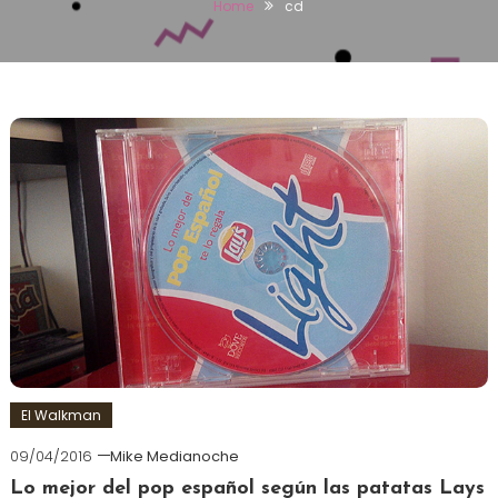
Home
cd
El Walkman
09/04/2016
Mike Medianoche
Lo mejor del pop español según las patatas Lays