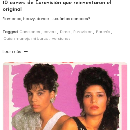
10 covers de Eurovisión que reinventaron el
original
Flamenco, heavy, dance… ¿cuántas conoces?
Tagged
Canciones
,
covers
,
Dime
,
Eurovision
,
Parchís
,
Quien maneja mi barca
,
versiones
Leer más