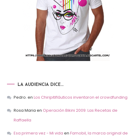
LA AUDIENCIA DICE…
Pedro.
en
Los Chiripitifláuticos inventaron el crowdfunding
Rosa Maria
en
Operación Bikini 2009: Las Recetas de
Raffaella
Esa primera vez - Mi vida
en
Famobil, la marca original de