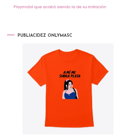
Playmobil que acabó siendo la de su imitación
PUBLIACIDEZ ONLYMASC