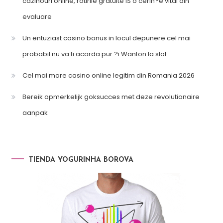
cazinouri online, rotirile gratuite IS o cerin?e vital din
evaluare
Un entuziast casino bonus in locul depunere cel mai
probabil nu va fi acorda pur ?i Wanton la slot
Cel mai mare casino online legitim din Romania 2026
Bereik opmerkelijk goksucces met deze revolutionaire
aanpak
TIENDA YOGURINHA BOROVA