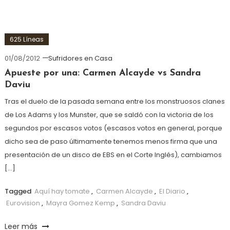
625 Líneas
01/08/2012
Sufridores en Casa
Apueste por una: Carmen Alcayde vs Sandra
Daviu
Tras el duelo de la pasada semana entre los monstruosos clanes
de Los Adams y los Munster, que se saldó con la victoria de los
segundos por escasos votos (escasos votos en general, porque
dicho sea de paso últimamente tenemos menos firma que una
presentación de un disco de EBS en el Corte Inglés), cambiamos
[…]
Tagged
Aquí hay tomate
,
Carmen Alcayde
,
El Diario
,
Eurovision
,
Mayra Gomez Kemp
,
Sandra Daviu
Leer más