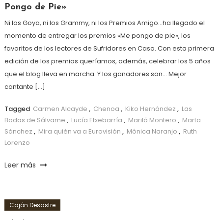
Pongo de Pie»
Ni los Goya, ni los Grammy, ni los Premios Amigo…ha llegado el
momento de entregar los premios «Me pongo de pie», los
favoritos de los lectores de Sufridores en Casa. Con esta primera
edición de los premios queríamos, además, celebrar los 5 años
que el blog lleva en marcha. Y los ganadores son… Mejor
cantante […]
Tagged
Carmen Alcayde
,
Chenoa
,
Kiko Hernández
,
Las
Bodas de Sálvame
,
Lucía Etxebarría
,
Mariló Montero
,
Marta
Sánchez
,
Mira quién va a Eurovisión
,
Mónica Naranjo
,
Ruth
Lorenzo
Leer más
Cajón Desastre