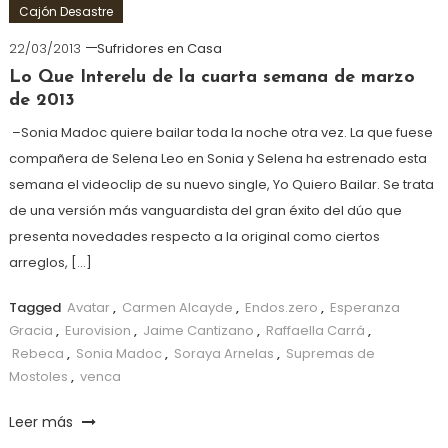
Cajón Desastre
22/03/2013
Sufridores en Casa
Lo Que Interelu de la cuarta semana de marzo
de 2013
–Sonia Madoc quiere bailar toda la noche otra vez. La que fuese
compañera de Selena Leo en Sonia y Selena ha estrenado esta
semana el videoclip de su nuevo single, Yo Quiero Bailar. Se trata
de una versión más vanguardista del gran éxito del dúo que
presenta novedades respecto a la original como ciertos
arreglos, […]
Tagged
Avatar
,
Carmen Alcayde
,
Endos.zero
,
Esperanza
Gracia
,
Eurovision
,
Jaime Cantizano
,
Raffaella Carrá
,
Rebeca
,
Sonia Madoc
,
Soraya Arnelas
,
Supremas de
Mostoles
,
venca
Leer más