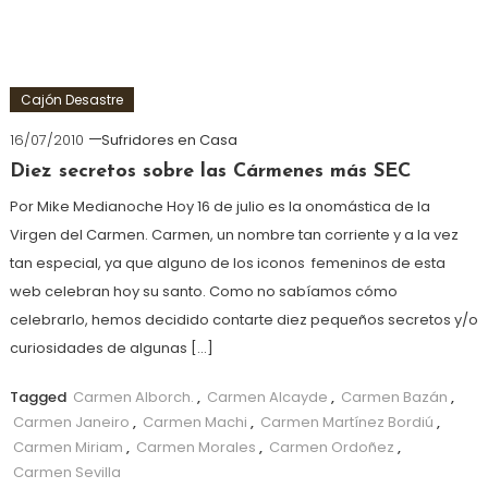
Cajón Desastre
16/07/2010
Sufridores en Casa
Diez secretos sobre las Cármenes más SEC
Por Mike Medianoche Hoy 16 de julio es la onomástica de la
Virgen del Carmen. Carmen, un nombre tan corriente y a la vez
tan especial, ya que alguno de los iconos femeninos de esta
web celebran hoy su santo. Como no sabíamos cómo
celebrarlo, hemos decidido contarte diez pequeños secretos y/o
curiosidades de algunas […]
Tagged
Carmen Alborch.
,
Carmen Alcayde
,
Carmen Bazán
,
Carmen Janeiro
,
Carmen Machi
,
Carmen Martínez Bordiú
,
Carmen Miriam
,
Carmen Morales
,
Carmen Ordoñez
,
Carmen Sevilla