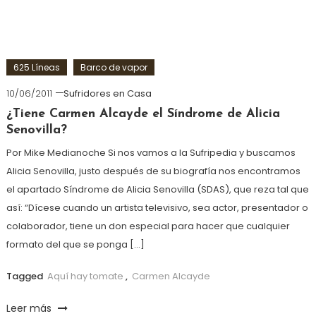
625 Líneas
Barco de vapor
10/06/2011
Sufridores en Casa
¿Tiene Carmen Alcayde el Síndrome de Alicia
Senovilla?
Por Mike Medianoche Si nos vamos a la Sufripedia y buscamos
Alicia Senovilla, justo después de su biografía nos encontramos
el apartado Síndrome de Alicia Senovilla (SDAS), que reza tal que
así: “Dícese cuando un artista televisivo, sea actor, presentador o
colaborador, tiene un don especial para hacer que cualquier
formato del que se ponga […]
Tagged
Aquí hay tomate
,
Carmen Alcayde
Leer más