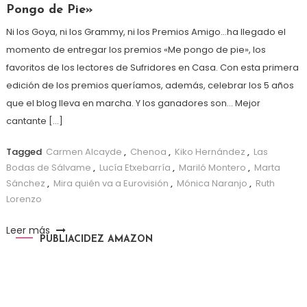
Pongo de Pie»
Ni los Goya, ni los Grammy, ni los Premios Amigo…ha llegado el
momento de entregar los premios «Me pongo de pie», los
favoritos de los lectores de Sufridores en Casa. Con esta primera
edición de los premios queríamos, además, celebrar los 5 años
que el blog lleva en marcha. Y los ganadores son… Mejor
cantante […]
Tagged
Carmen Alcayde
,
Chenoa
,
Kiko Hernández
,
Las
Bodas de Sálvame
,
Lucía Etxebarría
,
Mariló Montero
,
Marta
Sánchez
,
Mira quién va a Eurovisión
,
Mónica Naranjo
,
Ruth
Lorenzo
Leer más
PUBLIACIDEZ AMAZON