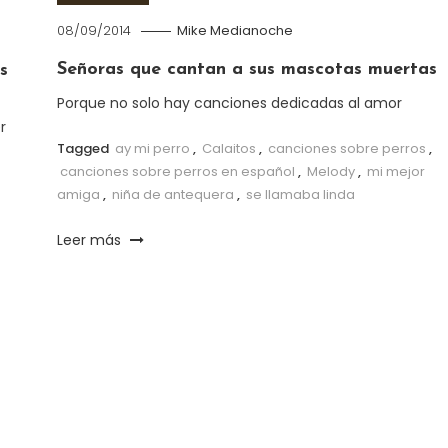
08/09/2014
Mike Medianoche
Señoras que cantan a sus mascotas muertas
s
Porque no solo hay canciones dedicadas al amor
r
Tagged
ay mi perro
,
Calaitos
,
canciones sobre perros
,
canciones sobre perros en español
,
Melody
,
mi mejor
amiga
,
niña de antequera
,
se llamaba linda
Leer más