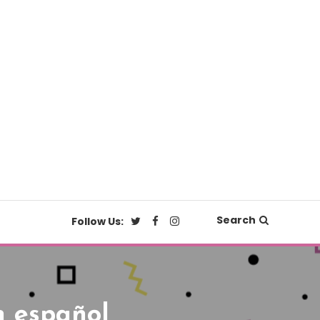
Search
Follow Us:
n español