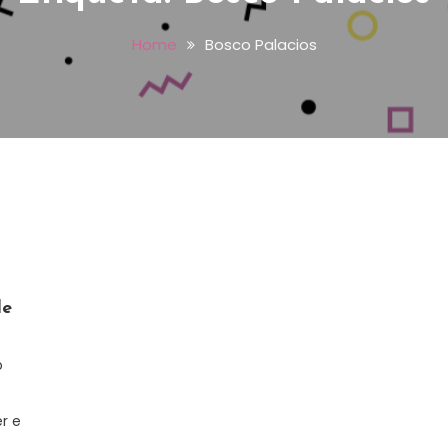
Home
Bosco Palacios
le
o
r e