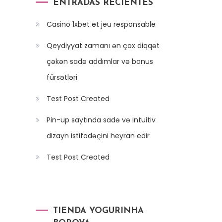
ENTRADAS RECIENTES
Casino 1xbet et jeu responsable
Qeydiyyat zamanı ən çox diqqət
çəkən sadə addımlar və bonus
fürsətləri
Test Post Created
Pin-up saytında sadə və intuitiv
dizayn istifadəçini heyran edir
Test Post Created
TIENDA YOGURINHA