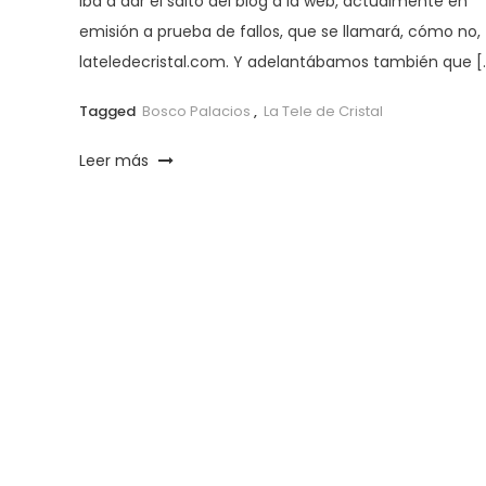
iba a dar el salto del blog a la web, actualmente en
emisión a prueba de fallos, que se llamará, cómo no,
lateledecristal.com. Y adelantábamos también que [
Tagged
Bosco Palacios
,
La Tele de Cristal
Leer más