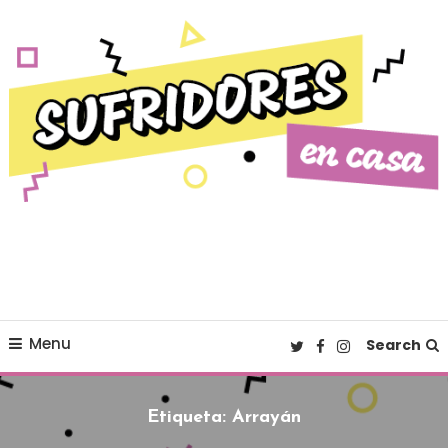
Skip To Content
Cultura pop made in Spain
Sufridores en casa
Menu
Search
Etiqueta:
Arrayán