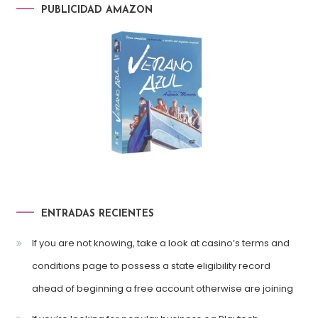
PUBLICIDAD AMAZON
ENTRADAS RECIENTES
If you are not knowing, take a look at casino’s terms and
conditions page to possess a state eligibility record
ahead of beginning a free account otherwise are joining