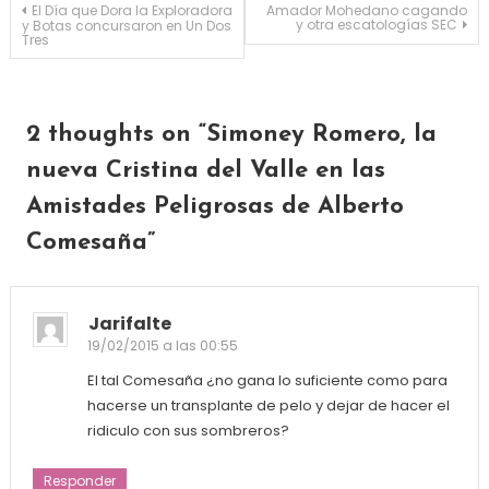
Navegación de entradas
El Día que Dora la Exploradora
Amador Mohedano cagando
y otra escatologías SEC
y Botas concursaron en Un Dos
Tres
2 thoughts on “
Simoney Romero, la
nueva Cristina del Valle en las
Amistades Peligrosas de Alberto
Comesaña
”
Jarifalte
19/02/2015 a las 00:55
El tal Comesaña ¿no gana lo suficiente como para
hacerse un transplante de pelo y dejar de hacer el
ridiculo con sus sombreros?
Responder