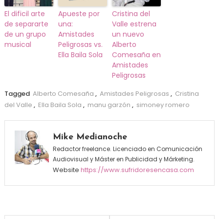
El dificil arte
Apueste por
Cristina del
de separarte
una:
Valle estrena
de un grupo
Amistades
un nuevo
musical
Peligrosas vs.
Alberto
Ella Baila Sola
Comesaña en
Amistades
Peligrosas
Tagged
Alberto Comesaña
,
Amistades Peligrosas
,
Cristina
del Valle
,
Ella Baila Sola
,
manu garzón
,
simoney romero
Mike Medianoche
Redactor freelance. Licenciado en Comunicación
Audiovisual y Máster en Publicidad y Márketing.
Website
https://www.sufridoresencasa.com