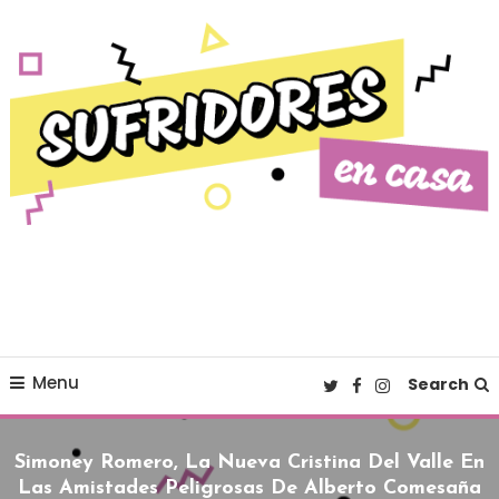
Skip To Content
Cultura pop made in Spain
Sufridores en casa
Menu
Search
Simoney Romero, La Nueva Cristina Del Valle En
Las Amistades Peligrosas De Alberto Comesaña