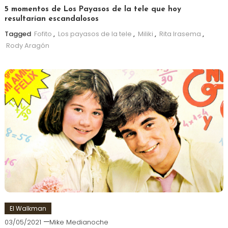
5 momentos de Los Payasos de la tele que hoy
resultarían escandalosos
Tagged
Fofito
,
Los payasos de la tele
,
Miliki
,
Rita Irasema
,
Rody Aragón
El Walkman
03/05/2021
Mike Medianoche