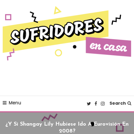
Skip To Content
Cultura pop made in Spain
Sufridores en casa
Menu
Search
¿Y Si Shangay Lily Hubiese Ido A Eurovisión En
2008?