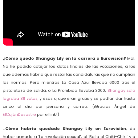
¿Cómo quedó Shangay Lily en la carrera a Eurovisión?
Mal.
No he podido cotejar los datos finales de las votaciones, a los
que además habría que restar las candidaturas que no cumplían
las normas. Pero mientras La Casa Azul llevaba 6000 tras el
pistoletazo de salida, o La Prohibida llevaba 3000,
Shangay solo
lograba 39 votos,
y esos q que eran gratis y se podían dar hasta
cinco al día por persona y correo. (¡Gracias Ángel de
ElCajónDesastre
por el link!)
¿
Cómo habría quedado Shangay Lily en Eurovisión
, de
haber ganado a ‘La revolución sexual’, al ‘Baila el Chiki-Chiki’ y a