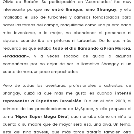
Olivia de Borbón. Su participación en ‘Acorralados’ fue muy
interesante porque
no entró Enrique, sino Shangay,
y ello
implicaba el uso de turbantes y camisas tornasoladas para
hacer las tareas del campo, maquillarse como una puerta nada
más levantarse, o lo mejor, no abandonar el personaje ni
siquiera cuando iba sin pinturas ni turbantes. De lo que más
recuerdo es que estaba
todo el día llamando a Fran Murcia,
«Fraaaaan»,
y a veces sacaba de quicio a algunos
compañeros por no dejar de ser la llamativa Shangay ni un
cuarto de hora, un poco empachados.
Pero de todas las aventuras, profesionales o activistas, de
Shangay, quizá la que más me gusta es cuando
intentó
representar a Españaen Eurovisión.
Fue en el año 2008, el
primero de las preselecciones de MySpace, y ella propuso el
tema
‘Hiper Super Mega Diva’
, que narraba cómo un niño le
cuenta a su madre que de mayor será eso, una diva. Un tema,
este del niño travesti, que más tarde trataría también otra