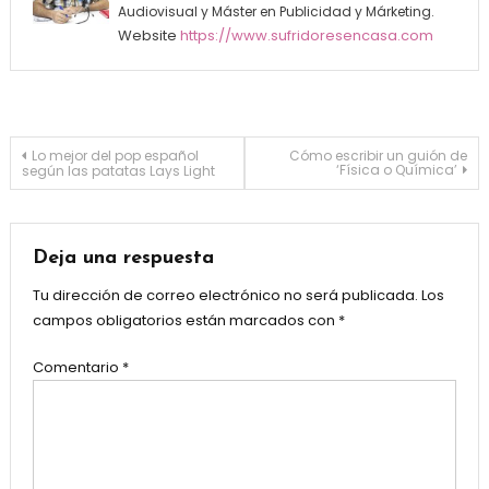
Audiovisual y Máster en Publicidad y Márketing.
Website
https://www.sufridoresencasa.com
Navegación de entradas
Lo mejor del pop español
Cómo escribir un guión de
‘Física o Química’
según las patatas Lays Light
Deja una respuesta
Tu dirección de correo electrónico no será publicada.
Los
campos obligatorios están marcados con
*
Comentario
*