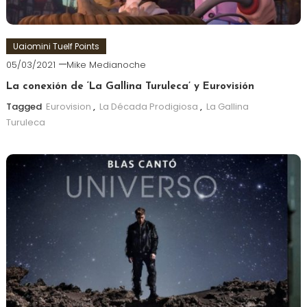
Uaiomini Tuelf Points
05/03/2021
Mike Medianoche
La conexión de ‘La Gallina Turuleca’ y Eurovisión
Tagged
Eurovision
,
La Década Prodigiosa
,
La Gallina
Turuleca