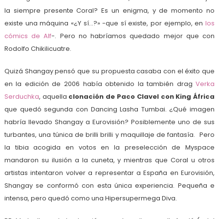
la siempre presente Coral? Es un enigma, y de momento no
existe una máquina «¿Y sí…?» -que sí existe, por ejemplo, en
los
cómics de Alf
-. Pero no habríamos quedado mejor que con
Rodolfo Chikilicuatre.
Quizá Shangay pensó que su propuesta casaba con el éxito que
en la edición de 2006 había obtenido la también drag
Verka
Serduchka
, aquella
clonación de Paco Clavel con King África
que quedó segunda con Dancing Lasha Tumbai. ¿Qué imagen
habría llevado Shangay a Eurovisión? Posiblemente uno de sus
turbantes, una túnica de brilli brilli y maquillaje de fantasía. Pero
la tibia acogida en votos en la preselección de Myspace
mandaron su ilusión a la cuneta, y mientras que Coral u otros
artistas intentaron volver a representar a España en Eurovisión,
Shangay se conformó con esta única experiencia. Pequeña e
intensa, pero quedó como una Hipersupermega Diva.