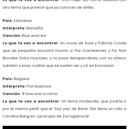
otro tema que parece que ya conoces de antes.
País:
Eslovenia.
Intérprete
: ManuElla.
Canción:
Blue and red.
Lo que te vas a encontrar
: Un cruce de Xuxa y Patricia Conde
que de pequeña escuchó mucho a The Cramberries y For Non
Blondes. Entra muy bien, y no pasa desapercibida, con su clásico
subidón y esas cositas que se suelen ver y oír en Eurovisión.
País:
Bulgaria.
Intérprete:
Poli Guenova.
Canción
: ‘If love was a crime’.
Lo que te vas a encontrar
: Un tema modernito que podría ir
por el mismo perfil que el ‘Say yay’ de Barei. Ella tiene un rollo a
Carolina Bang en ‘Las brujas de Zurragamurdi’.