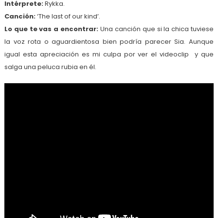
Intérprete:
Rykka.
Canción:
‘The last of our kind’.
Lo que te vas a encontrar:
Una canción que si la chica tuviese
la voz rota o aguardientosa bien podría parecer Sia. Aunque
igual esta apreciación es mi culpa por ver el videoclip y que
salga una peluca rubia en él.