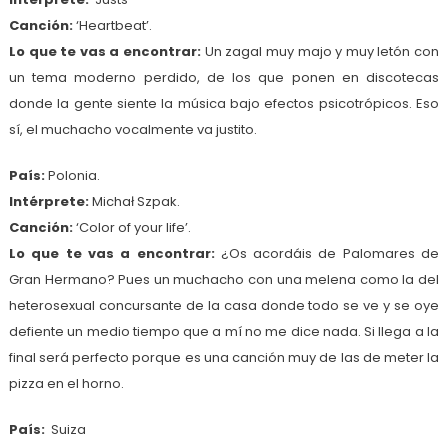
Canción:
‘Heartbeat’.
Lo que te vas a encontrar:
Un zagal muy majo y muy letón con
un tema moderno perdido, de los que ponen en discotecas
donde la gente siente la música bajo efectos psicotrópicos. Eso
sí, el muchacho vocalmente va justito.
País:
Polonia.
Intérprete:
Michał Szpak.
Canción:
‘Color of your life’.
Lo que te vas a encontrar:
¿Os acordáis de Palomares de
Gran Hermano? Pues un muchacho con una melena como la del
heterosexual concursante de la casa donde todo se ve y se oye
defiente un medio tiempo que a mí no me dice nada. Si llega a la
final será perfecto porque es una canción muy de las de meter la
pizza en el horno.
País:
Suiza