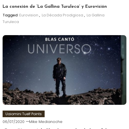
La conexión de ‘La Gallina Turuleca’ y Eurovisión
Tagged
Eurovision
,
La Década Prodigiosa
,
La Gallina
Turuleca
Uaiomini Tuelf Points
06/07/2020
Mike Medianoche