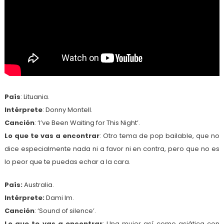
País
: Lituania.
Intérprete
: Donny Montell.
Canción
: ‘I’ve Been Waiting for This Night’.
Lo que te vas a encontrar
: Otro tema de pop bailable, que no
dice especialmente nada ni a favor ni en contra, pero que no es
lo peor que te puedas echar a la cara.
País:
Australia.
Intérprete:
Dami Im.
Canción
: ‘Sound of silence’.
Lo que te vas a encontrar
: Una mujer así como asiática con