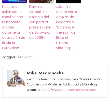
Nosotros
Davinia
¿Son ‘Yo
subimos los
«Grabé ‘La
quiero verte
móviles con
esencia del
danzar’ de
la bandera
sur’ para la
Belgadro y
arcoíris
preselección
‘Dancing in
durante la
de Eurovisión
the rain’ de
actuación de
de 2009»
RuLo el
Rusia en
mismo
Eurovisión
videoclip?
Tagged
Eurovision
Mike Medianoche
Redactor freelance. Licenciado en Comunicación
Audiovisual y Máster en Publicidad y Márketing.
Website
https://www.sufridoresencasa.com