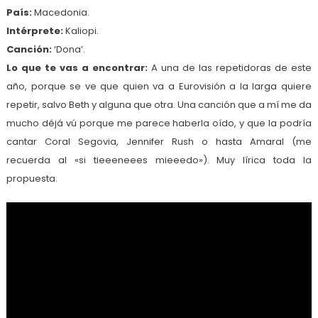
País:
Macedonia.
Intérprete:
Kaliopi.
Canción:
‘Dona’.
Lo que te vas a encontrar:
A una de las repetidoras de este
año, porque se ve que quien va a Eurovisión a la larga quiere
repetir, salvo Beth y alguna que otra. Una canción que a mí me da
mucho déjá vú porque me parece haberla oído, y que la podría
cantar Coral Segovia, Jennifer Rush o hasta Amaral (me
recuerda al «si tieeeneees mieeedo»). Muy lírica toda la
propuesta.