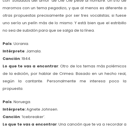
con ‘Soldados del amor’ de Olé Olé pese al nombre. Un trío de
maromos con un tema pegadizo, y que al menos es diferente a
otras propuestas precisamente por ser tres vocalistas; si fuese
uno sería un pelín más de lo mismo. Y está bien que el estribillo
no sea de subidón para que se salga de la línea.
País
: Ucrania.
Intérprete
: Jamala.
Canción
: 1944.
Lo que te vas a encontrar
: Otro de los temas más polémicos
de la edición, por hablar de Crimea. Basado en un hecho real,
según la cantante. Personalmente me interesa poco la
propuesta.
País
: Noruega.
Intérprete:
Agnete Johnsen.
Canción
: ‘Icebreaker’.
Lo que te vas a encontrar
: Una canción que te va a recordar a