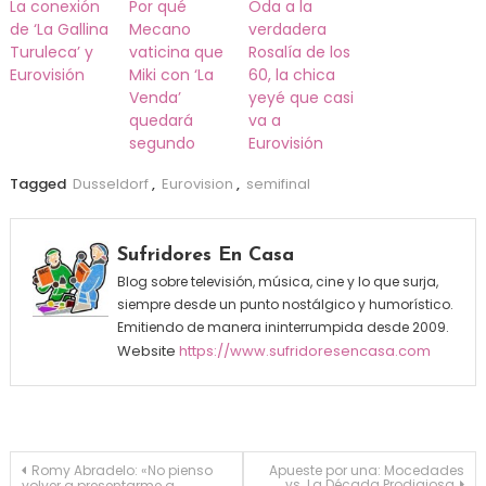
La conexión
Por qué
Oda a la
de ‘La Gallina
Mecano
verdadera
Turuleca’ y
vaticina que
Rosalía de los
Eurovisión
Miki con ‘La
60, la chica
Venda’
yeyé que casi
quedará
va a
segundo
Eurovisión
Tagged
Dusseldorf
,
Eurovision
,
semifinal
Sufridores En Casa
Blog sobre televisión, música, cine y lo que surja,
siempre desde un punto nostálgico y humorístico.
Emitiendo de manera ininterrumpida desde 2009.
Website
https://www.sufridoresencasa.com
Navegación de entradas
Romy Abradelo: «No pienso
Apueste por una: Mocedades
vs. La Década Prodigiosa
volver a presentarme a