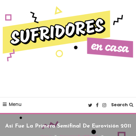
Skip To Content
Cultura pop made in Spain
Sufridores en casa
Menu
Search
Así Fue La Primera Semifinal De Eurovisión 2011