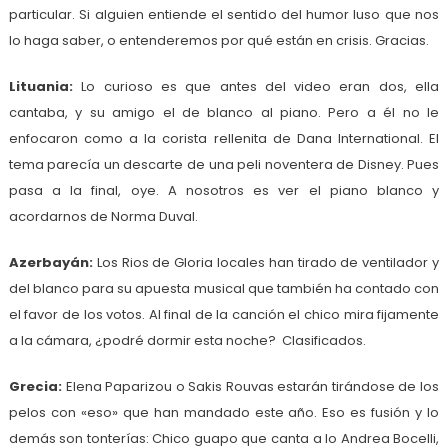
particular. Si alguien entiende el sentido del humor luso que nos
lo haga saber, o entenderemos por qué están en crisis. Gracias.
Lituania:
Lo curioso es que antes del video eran dos, ella
cantaba, y su amigo el de blanco al piano. Pero a él no le
enfocaron como a la corista rellenita de Dana International. El
tema parecía un descarte de una peli noventera de Disney. Pues
pasa a la final, oye. A nosotros es ver el piano blanco y
acordarnos de Norma Duval.
Azerbayán:
Los Rios de Gloria locales han tirado de ventilador y
del blanco para su apuesta musical que también ha contado con
el favor de los votos. Al final de la canción el chico mira fijamente
a la cámara, ¿podré dormir esta noche? Clasificados.
Grecia:
Elena Paparizou o Sakis Rouvas estarán tirándose de los
pelos con «eso» que han mandado este año. Eso es fusión y lo
demás son tonterías: Chico guapo que canta a lo Andrea Bocelli,