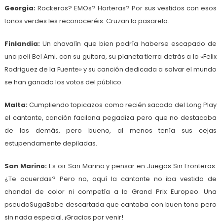
Georgia:
Rockeros? EMOs? Horteras? Por sus vestidos con esos
tonos verdes les reconoceréis. Cruzan la pasarela.
Finlandia:
Un chavalín que bien podría haberse escapado de
una peli Bel Ami, con su guitara, su planeta tierra detrás a lo «Felix
Rodriguez de la Fuente» y su canción dedicada a salvar el mundo
se han ganado los votos del público.
Malta:
Cumpliendo topicazos como recién sacado del Long Play
el cantante, canción facilona pegadiza pero que no destacaba
de las demás, pero bueno, al menos tenía sus cejas
estupendamente depiladas.
San Marino:
Es oir San Marino y pensar en Juegos Sin Fronteras.
¿Te acuerdas? Pero no, aquí la cantante no iba vestida de
chandal de color ni competía a lo Grand Prix Europeo. Una
pseudoSugaBabe descartada que cantaba con buen tono pero
sin nada especial. ¡Gracias por venir!