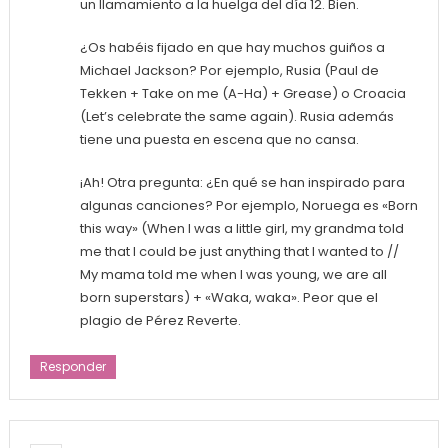
un llamamiento a la huelga del día 12. Bien.
¿Os habéis fijado en que hay muchos guiños a
Michael Jackson? Por ejemplo, Rusia (Paul de
Tekken + Take on me (A-Ha) + Grease) o Croacia
(Let’s celebrate the same again). Rusia además
tiene una puesta en escena que no cansa.
¡Ah! Otra pregunta: ¿En qué se han inspirado para
algunas canciones? Por ejemplo, Noruega es «Born
this way» (When I was a little girl, my grandma told
me that I could be just anything that I wanted to //
My mama told me when I was young, we are all
born superstars) + «Waka, waka». Peor que el
plagio de Pérez Reverte.
Responder