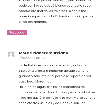
Yo quería que pasara Noruega, pero bueno.. no
pudo ser. Ella se quedó blanca cuando lo supo,
porque era una de las favoritas. Islandia me
pareció superaburrida. Finlandia también pero el
chico era monete…
Responder
MM De Planetamurciano
11/05/2011 a las 11:28
Lo de Turkía estuvo bien merecido; ke horror…
Y ke pena Grecia; si hubieran dejado cantar al
guapazo sólo, molaría, pero ese rapero de voz
cazallera…Maremía…
He leído en algún sitio ke los problemas de
locución fueron en toda Europa y no sólo akí. A mí
Iñigo me gustó, creo ke lo hizo bien, y el escenario
tiene efectos visuales y de luces ke son una