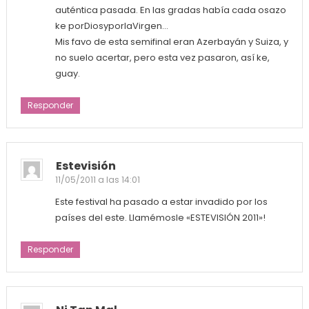
auténtica pasada. En las gradas había cada osazo
ke porDiosyporlaVirgen…
Mis favo de esta semifinal eran Azerbayán y Suiza, y
no suelo acertar, pero esta vez pasaron, así ke,
guay.
Responder
Estevisión
11/05/2011 a las 14:01
Este festival ha pasado a estar invadido por los
países del este. Llamémosle «ESTEVISIÓN 2011»!
Responder