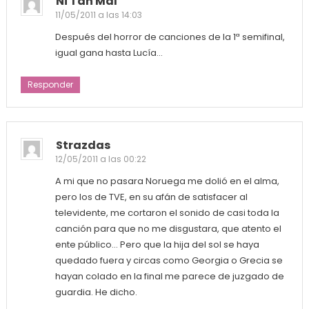
Ni Tan Mal
11/05/2011 a las 14:03
Después del horror de canciones de la 1ª semifinal,
igual gana hasta Lucía…
Responder
Strazdas
12/05/2011 a las 00:22
A mi que no pasara Noruega me dolió en el alma,
pero los de TVE, en su afán de satisfacer al
televidente, me cortaron el sonido de casi toda la
canción para que no me disgustara, que atento el
ente público… Pero que la hija del sol se haya
quedado fuera y circas como Georgia o Grecia se
hayan colado en la final me parece de juzgado de
guardia. He dicho.