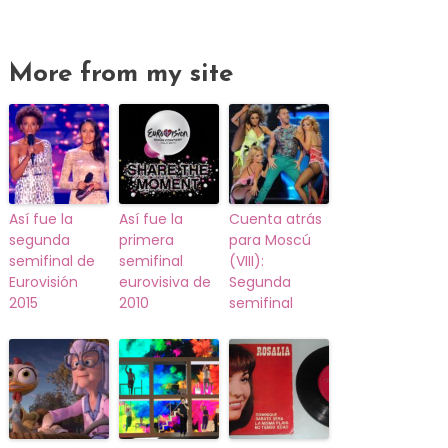
More from my site
Así fue la
Así fue la
Cuenta atrás
segunda
primera
para Moscú
semifinal de
semifinal
(VIII):
Eurovisión
eurovisiva de
Segunda
2015
2010
semifinal