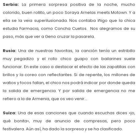
Serbia:
La primera sorpresa positiva de la noche, mucho
colorido, buen rollito, un poco Soraya Arnelas meets Motown. Y a
ella se la veia superilusionada. Nos contaba Iñigo que la chica
estudia Farmacia, como Concha Cuetos. Nos alegramos de su
paso, más que ver a Geno cruzar la pasarela.
Rusia:
Una de nuestras favoritas, la canción tenía un estribillo
muy pegadizo y el rollo chico guapo con bailarines suele
funcionar. En este caso a destacar el efecto de las zapatillas con
brillos y la coreo con reflectantes. Si de repente, los millones de
watios y focos fallan, el chico nos podrá indicar por donde queda
la salida de emergencia. Y por salida de emergencia no me
refiero a la de Armenia, que os veo venir…
Suiza:
Una de esas canciones que cuando escuchas dices «jo,
qué bonita», muy de anuncio de compresas, pero poco
festivalera. Aún así, ha dado la sorpresa y se ha clasificado.