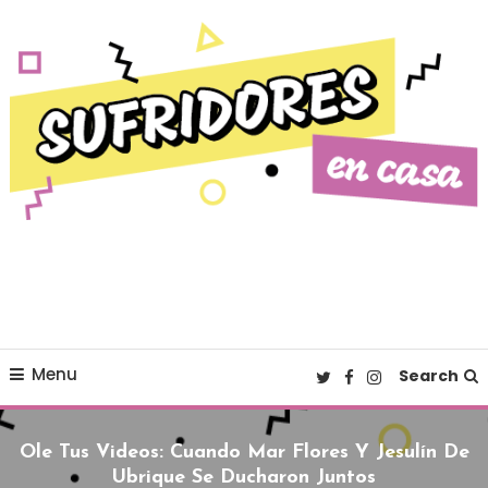
Skip To Content
Cultura pop made in Spain
Sufridores en casa
Menu
Search
Ole Tus Videos: Cuando Mar Flores Y Jesulín De
Ubrique Se Ducharon Juntos