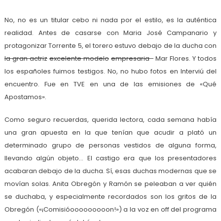
No, no es un titular cebo ni nada por el estilo, es la auténtica
realidad. Antes de casarse con Maria José Campanario y
protagonizar Torrente 5, el torero estuvo debajo de la ducha con
la gran actriz
excelente modelo
empresaria
Mar Flores. Y todos
los españoles fuimos testigos. No, no hubo fotos en Interviú del
encuentro. Fue en TVE en una de las emisiones de «Qué
Apostamos».
Como seguro recuerdas, querida lectora, cada semana había
una gran apuesta en la que tenían que acudir a plató un
determinado grupo de personas vestidos de alguna forma,
llevando algún objeto… El castigo era que los presentadores
acabaran debajo de la ducha. Sí, esas duchas modernas que se
movían solas. Anita Obregón y Ramón se peleaban a ver quién
se duchaba, y especialmente recordados son los gritos de la
Obregón («¡Comisióooooooooon!») a la voz en off del programa