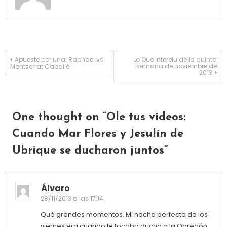
Navegación de entradas
Apueste por una: Raphael vs
Lo Que Interelu de la quinta
semana de noviembre de
Montserrat Caballé
2013
One thought on “
Ole tus videos:
Cuando Mar Flores y Jesulín de
Ubrique se ducharon juntos
”
Álvaro
28/11/2013 a las 17:14
Qué grandes momentos. Mi noche perfecta de los
viernes era cuando le tocaba ducha a la Obregón,