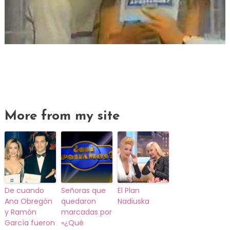
More from my site
De cuando
Señoras que
El Plan
Ana Obregón
quedaron
Nadiuska
y Ramón
marcadas por
García fueron
«¿Qué