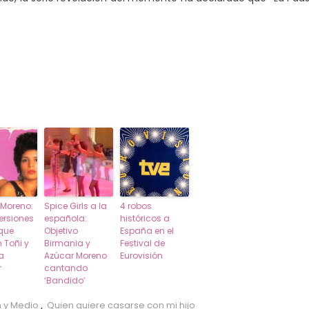
 Moreno:
Spice Girls a la
4 robos
versiones
española:
históricos a
 que
Objetivo
España en el
n Toñi y
Birmania y
Festival de
a
Azúcar Moreno
Eurovisión
r
cantando
‘Bandido’
 y Medio
,
Quien quiere casarse con mi hijo