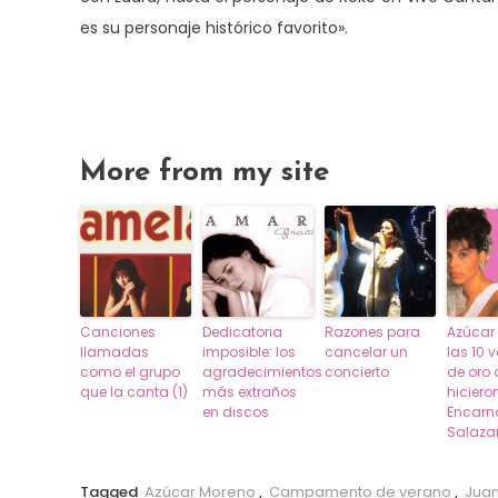
es su personaje histórico favorito».
More from my site
Canciones
Dedicatoria
Razones para
Azúcar
llamadas
imposible: los
cancelar un
las 10 
como el grupo
agradecimientos
concierto
de oro
que la canta (1)
más extraños
hiciero
en discos
Encarn
Salaza
Tagged
Azúcar Moreno
,
Campamento de verano
,
Juan