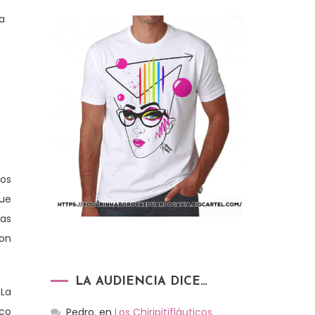
 a
ros
que
las
ion
LA AUDIENCIA DICE…
La
nco
Pedro.
en
Los Chiripitifláuticos