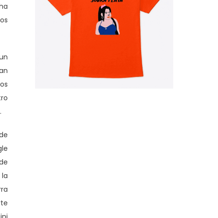
ha
tos
 un
uan
os
tro
.
 de
gle
 de
 la
rra
rte
ini