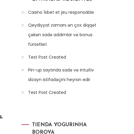
Casino 1xbet et jeu responsable
Qeydiyyat zamanı ən çox diqqət
çəkən sadə addımlar və bonus
fürsətləri
Test Post Created
Pin-up saytında sadə və intuitiv
dizayn istifadəçini heyran edir
Test Post Created
 &
TIENDA YOGURINHA
BOROVA