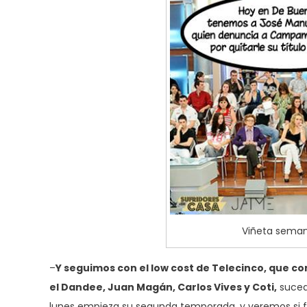
Viñeta seman
–
Y seguimos con el low cost de Telecinco, que c
el Dandee, Juan Magán, Carlos Vives y Coti,
sucedi
lunes empieza su segunda temporada, y veremos si fun