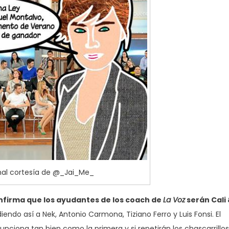
al cortesía de @_Jai_Me_
onfirma que los ayudantes de los coach de
La Voz
serán Cali
endo así a Nek, Antonio Carmona, Tiziano Ferro y Luis Fonsi. El
ciona tan bien como la primera y si repetirán los chascarrillos