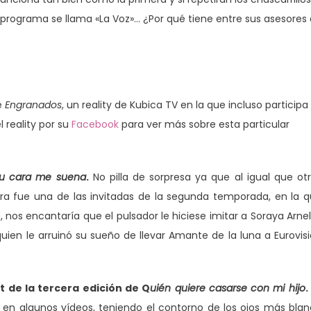
el programa se llama «La Voz»… ¿Por qué tiene entre sus asesores
de
Engranados
, un reality de Kubica TV en la que incluso participa
l reality por su
Facebook
para ver más sobre esta particular
u cara me suena
.
No pilla de sorpresa ya que al igual que ot
ra fue una de las invitadas de la segunda temporada, en la 
, nos encantaría que el pulsador le hiciese imitar a Soraya Arne
uien le arruinó su sueño de llevar Amante de la luna a Eurovis
t de la tercera edición de Q
uién quiere casarse con mi hijo
.
s en algunos vídeos, teniendo el contorno de los ojos más bla