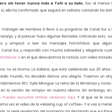
pero sin tener nunca más a Toñi a su lado.
Eso al menos 
 sí, ella ha confirmado que seguirá en solitario cantando los éxi
 mánager de Hombres G llevó a su programa de Canal Sur a
ranja, y al parecer hubo algunas llamadas criticando esto. J
mica y empezó a leer los mensajes homófobos que algun
 Canal Sur, y respondió con mucha sobriedad y elegancia cua
Ambiente G
en el que descubrimos la noticia, con vídeo incluido
no, no es broma. La italiana, que está celebrando sus 20 años
medio mundo, ha decidido darnos una alegría. Traernos un sin
ndamientos SEC: Kylie Minogue. La reina de la Almatosa y novia
en la versión de «Limpio» en nuestro idioma. Sin embargo, en
s.
Puedes escuchar ambas versiones aqui
. Y al que se le ocu
ma vez el video de la «relaxing cup of coffee». Y si vas a mete
ndo, la serie revelación del momento ha declarado que «La Paus