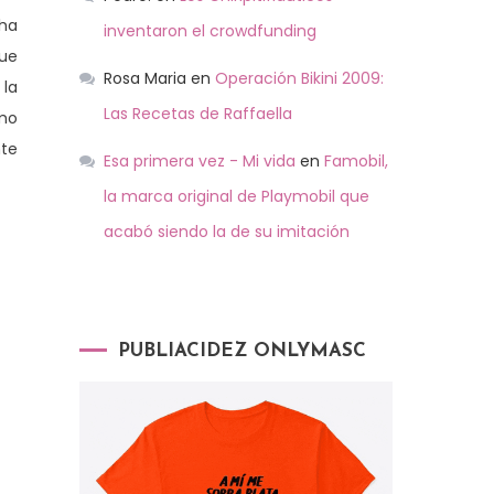
cha
inventaron el crowdfunding
que
Rosa Maria
en
Operación Bikini 2009:
 la
Las Recetas de Raffaella
omo
nte
Esa primera vez - Mi vida
en
Famobil,
la marca original de Playmobil que
acabó siendo la de su imitación
PUBLIACIDEZ ONLYMASC