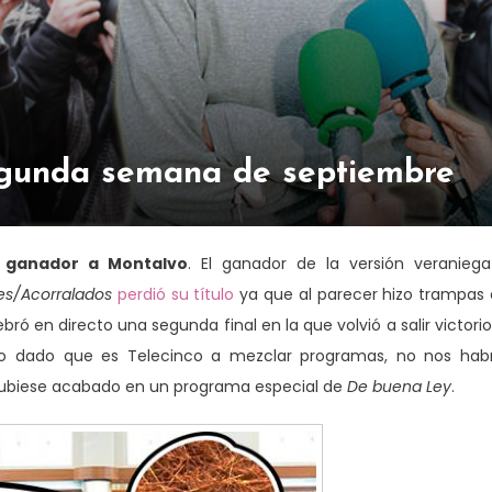
segunda semana de septiembre
e ganador a Montalvo
. El ganador de la versión veranieg
tes/Acorralados
perdió su título
ya que al parecer hizo trampas
bró en directo una segunda final en la que volvió a salir victori
 lo dado que es Telecinco a mezclar programas, no nos hab
 hubiese acabado en un programa especial de
De buena Ley
.