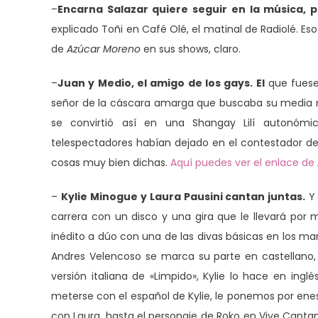
–
Encarna Salazar quiere seguir en la música, 
explicado Toñi en Café Olé, el matinal de Radiolé. Eso
de
Azúcar Moreno
en sus shows, claro.
–
Juan y Medio, el amigo de los gays. El
que fuese
señor de la cáscara amarga que buscaba su media na
se convirtió así en una Shangay Lilí autonó
telespectadores habían dejado en el contestador de
cosas muy bien dichas.
Aquí puedes ver el enlace de
–
Kylie Minogue y Laura Pausini cantan juntas.
Y 
carrera con un disco y una gira que le llevará por 
inédito a dúo con una de las divas básicas en los ma
Andres Velencoso se marca su parte en castellano, 
versión italiana de «Limpido», Kylie lo hace en inglé
meterse con el español de Kylie, le ponemos por enesi
con Laura, hasta el personaje de Roko en Vive Canta