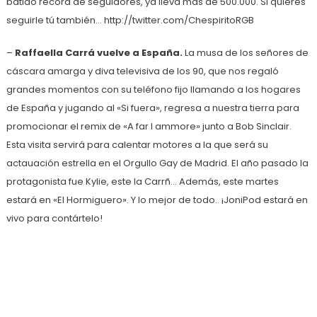
batido record de seguidores, ya lleva más de 500.000. Si quieres
seguirle tú también… http://twitter.com/ChespiritoRGB
–
Raffaella Carrá vuelve a España.
La musa de los señores de
cáscara amarga y diva televisiva de los 90, que nos regaló
grandes momentos con su teléfono fijo llamando a los hogares
de España y jugando al «Si fuera», regresa a nuestra tierra para
promocionar el remix de «A far l ammore» junto a Bob Sinclair.
Esta visita servirá para calentar motores a la que será su
actauación estrella en el Orgullo Gay de Madrid. El año pasado la
protagonista fue Kylie, este la Carrñ… Además, este martes
estará en «El Hormiguero». Y lo mejor de todo.. ¡JoniPod estará en
vivo para contártelo!