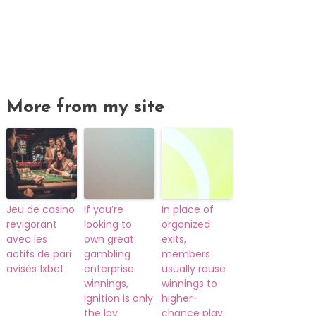
More from my site
Jeu de casino
If you’re
In place of
revigorant
looking to
organized
avec les
own great
exits,
actifs de pari
gambling
members
avisés 1xbet
enterprise
usually reuse
winnings,
winnings to
Ignition is only
higher-
the lay
chance play