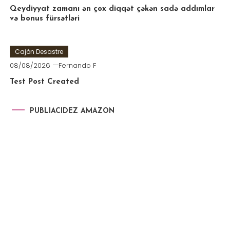
Qeydiyyat zamanı ən çox diqqət çəkən sadə addımlar
və bonus fürsətləri
Cajón Desastre
08/08/2026
Fernando F
Test Post Created
PUBLIACIDEZ AMAZON