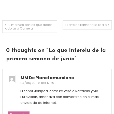
Navegación de entradas
10 motivos por los que debes
El arte de llamar a la radio
adorar a Camela
0 thoughts on “
Lo que Interelu de la
primera semana de junio
”
MM De Planetamurciano
04/06/2011 a las 12:29
El señor Jonipod, entre ke verá a Raffaella y vio
Eurovision, amenaza con convertirse en el más
envidiado de internet.