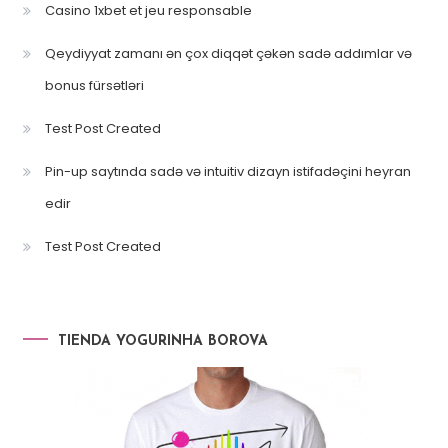
Casino 1xbet et jeu responsable
Qeydiyyat zamanı ən çox diqqət çəkən sadə addımlar və
bonus fürsətləri
Test Post Created
Pin-up saytında sadə və intuitiv dizayn istifadəçini heyran
edir
Test Post Created
TIENDA YOGURINHA BOROVA