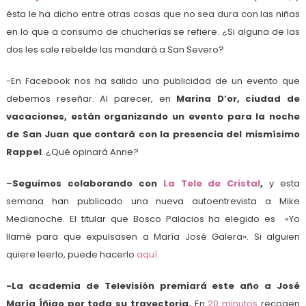
ésta le ha dicho entre otras cosas que no sea dura con las niñas
en lo que a consumo de chucherías se refiere. ¿Si alguna de las
dos les sale rebelde las mandará a San Severo?
-En Facebook nos ha salido una publicidad de un evento que
debemos reseñar. Al parecer, en
Marina D’or, ciudad de
vacaciones, están organizando un evento para la noche
de San Juan que contará con la presencia del mismísimo
Rappel
. ¿Qué opinará Anne?
–
Seguimos colaborando con
La Tele de Cristal
,
y esta
semana han publicado una nueva autoentrevista a Mike
Medianoche. El titular que Bosco Palacios ha elegido es «Yo
llamé para que expulsasen a María José Galera». Si alguien
quiere leerlo, puede hacerlo
aquí
.
-La academia de Televisión premiará este año a José
María Íñigo por toda su trayectoria.
En
20 minutos
recogen