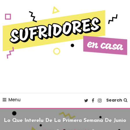
Skip To Content
Cultura pop made in Spain
Sufridores en casa
Menu
Search
Lo Que Interelu De La Primera Semana De Junio