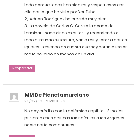
todo porque todos han sido muy respetuosos con
ella por lo que he visto por YouTube.
2) Adrián Rodríguez ha crecido muy bien.
3) La novela de Carlos G. Garcia la acabo de
terminar -hace cinco minutos- y recomiendo a
todo el mundo su lectura, van a reir y llorar a partes
iguales. Teniendo en cuenta que soy horrible lector
me la he leido en menos de un día.
Responder
MM De Planetamurciano
24/09/2011 a las 16:36
No doy crédito con la polémica capillita… Si no les
pusieran esas pelucas tan ridículas a las virgenes
nadie haría comentarios!