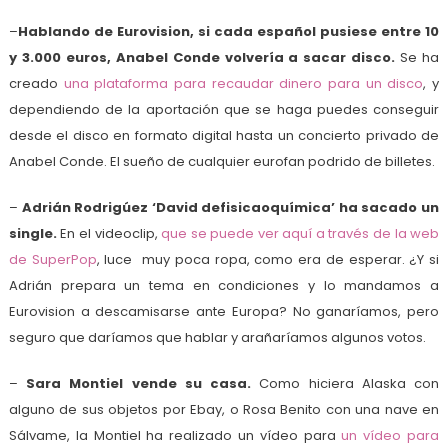
–
Hablando de Eurovision, si cada español pusiese entre 10
y 3.000 euros, Anabel Conde volvería a sacar disco.
Se ha
creado
una plataforma para recaudar dinero para un disco
, y
dependiendo de la aportación que se haga puedes conseguir
desde el disco en formato digital hasta un concierto privado de
Anabel Conde. El sueño de cualquier eurofan podrido de billetes.
–
Adrián Rodrigúez ‘David defisicaoquímica’ ha sacado un
single.
En el videoclip,
que se puede ver aquí a través de la web
de SuperPop
, luce muy poca ropa, como era de esperar. ¿Y si
Adrián prepara un tema en condiciones y lo mandamos a
Eurovision a descamisarse ante Europa? No ganaríamos, pero
seguro que daríamos que hablar y arañaríamos algunos votos.
–
Sara Montiel vende su casa.
Como hiciera Alaska con
alguno de sus objetos por Ebay, o Rosa Benito con una nave en
Sálvame, la Montiel ha realizado un vídeo para
un vídeo para