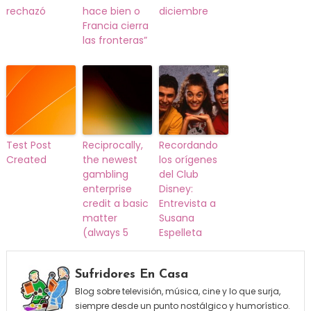
rechazó
hace bien o
diciembre
Francia cierra
las fronteras”
Test Post
Reciprocally,
Recordando
Created
the newest
los orígenes
gambling
del Club
enterprise
Disney:
credit a basic
Entrevista a
matter
Susana
(always 5
Espelleta
Sufridores En Casa
Blog sobre televisión, música, cine y lo que surja,
siempre desde un punto nostálgico y humorístico.