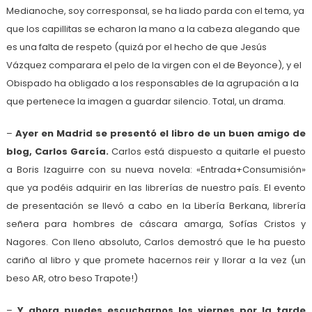
Medianoche, soy corresponsal, se ha liado parda con el tema, ya
que los capillitas se echaron la mano a la cabeza alegando que
es una falta de respeto (quizá por el hecho de que Jesús
Vázquez comparara el pelo de la virgen con el de Beyonce), y el
Obispado ha obligado a los responsables de la agrupación a la
que pertenece la imagen a guardar silencio. Total, un drama.
–
Ayer en Madrid se presentó el libro de un buen amigo de
blog, Carlos García.
Carlos está dispuesto a quitarle el puesto
a Boris Izaguirre con su nueva novela: «Entrada+Consumisión»
que ya podéis adquirir en las librerías de nuestro país. El evento
de presentación se llevó a cabo en la Libería Berkana, librería
señera para hombres de cáscara amarga, Sofías Cristos y
Nagores. Con lleno absoluto, Carlos demostró que le ha puesto
cariño al libro y que promete hacernos reir y llorar a la vez (un
beso AR, otro beso Trapote!)
–
Y ahora puedes escucharnos los viernes por la tarde