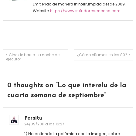
Emitiendo de manera ininterrumpida desde 2009.
Website
https://www.sufridoresencasa.com
Navegación de entradas
Cine de barrio: La noche del
¿Cómo olíamos en los 80?
ejecutor
0 thoughts on “
Lo que interelu de la
cuarta semana de septiembre
”
Fersitu
24/09/2011 a las 16:27
1) No entiendo la polémica con la imagen, sobre