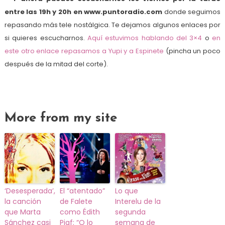
entre las 19h y 20h en www.puntoradio.com
donde seguimos
repasando más tele nostálgica. Te dejamos algunos enlaces por
si quieres escucharnos.
Aquí estuvimos hablando del 3×4
o
en
este otro enlace repasamos a Yupi y a Espinete
(pincha un poco
después de la mitad del corte).
More from my site
‘Desesperada’,
El “atentado”
Lo que
la canción
de Falete
Interelu de la
que Marta
como Édith
segunda
Sánchez casi
Piaf: “O lo
semana de