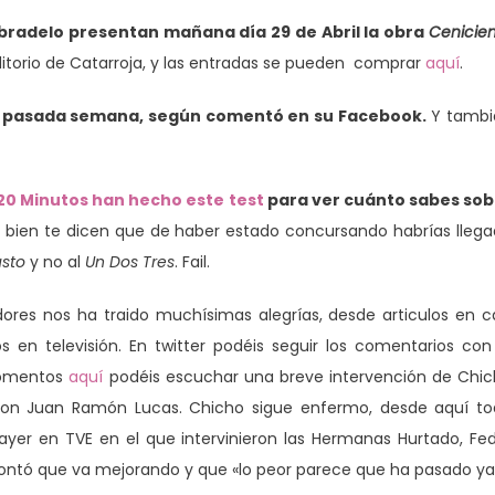
bradelo presentan mañana día 29 de Abril la obra
Cenicie
uditorio de Catarroja, y las entradas se pueden comprar
aquí
.
la pasada semana, según comentó en su Facebook.
Y tambi
20 Minutos han hecho este test
para ver cuánto sabes sob
s bien te dicen que de haber estado concursando habrías lleg
usto
y no al
Un Dos Tres
. Fail.
dores nos ha traido muchísimas alegrías, desde articulos en c
 en televisión. En twitter podéis seguir los comentarios con
momentos
aquí
podéis escuchar una breve intervención de Chi
con Juan Ramón Lucas. Chicho sigue enfermo, desde aquí t
yer en TVE en el que intervinieron las Hermanas Hurtado, Fe
ntó que va mejorando y que «lo peor parece que ha pasado ya