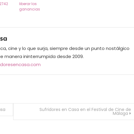
/2742
liberar los
ganancias
asa
ica, cine y lo que surja, siempre desde un punto nostálgico
de manera ininterrumpida desde 2009.
ridoresencasa.com
asa
Sufridores en Casa en el Festival de Cine de
Málaga