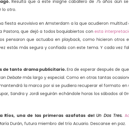
agó.
Resulta que a este insigne caballero de 75 años aún se
 lo otro.
na fiesta eurovisiva en Amsterdam a la que acudieron multitud
ra Pastora, que dejó a todos boquiabiertos con
esta interpretac
os pensaron que actuaba en playback, como hicieron otros 
vez estás más segura y confiada con este tema. Y cada vez fa
 de tanto drama publicitario.
Era de esperar después de que
ran Debate
más largo y especial. Como en otras tantas ocasion
ue mantendrá la marca por si se pudiera recuperar el formato en
upar, Sandra y Jordi seguirán echándole horas los sábados al G
 Ríos, una de las primeras azafatas del
Un Dos Tres.
A
aría Durán, futura miembro del trío Acuario. Descanse en paz.