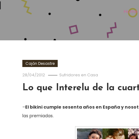
Home
Cajón Desastre
28/04/2012
Sufridores en Casa
Lo que Interelu de la cua
–
El bikini cumple sesenta años en España y noso
las premiadas.