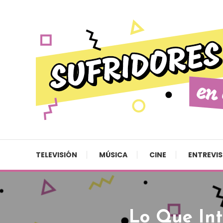
Skip To Content
Cultura pop made in Spain
Sufridores en casa
TELEVISIÓN
MÚSICA
CINE
ENTREVI
Lo Que Int