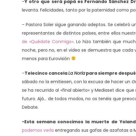
–
Y otro que será papá es Fernando Sánchez Dr
levanta. Felicidades, tanto por la paternidad como por
– Pastora Soler sigue ganando adeptos. Se celebró u
representantes de distintos países, entre ellos nuest
de «Quédate Conmigo»
. Lo hizo también que much
noche, pero no, en el video se demuestra que cada 
menos para Eurovisión
–
Telecinco cancela
La Noria
para siempre después
sábado no la emitiesen, con la excusa de hacer un
G
se ha recurrido al «final abierto» y Mediaset dice q
futuro. Ajá… de todos modos, no os tenéis que preoc
Debate.
-Esta semana conocimos la muerte de Yolanda
podemos verla
entregando sus gafas de azafatas a M