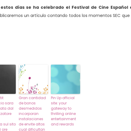
tos días se ha celebrado el Festival de Cine Español 
 publicaremos un artículo contando todos los momentos SEC que
tit
Gran cantidad
Pin Up official
io sara
de bonos
site: your
lata dal
desmedidos
gateway to
zatore
incorporan
thrilling online
instalaciones
entertainment
a sul sito
de envite altos
and rewards
4 ore
cual dificultan