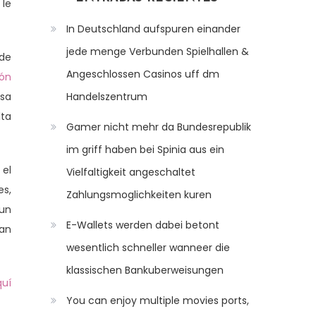
 le
In Deutschland aufspuren einander
jede menge Verbunden Spielhallen &
 de
Angeschlossen Casinos uff dm
ión
esa
Handelszentrum
lta
Gamer nicht mehr da Bundesrepublik
im griff haben bei Spinia aus ein
 el
Vielfaltigkeit angeschaltet
es,
Zahlungsmoglichkeiten kuren
 un
E-Wallets werden dabei betont
ran
wesentlich schneller wanneer die
klassischen Bankuberweisungen
quí
You can enjoy multiple movies ports,