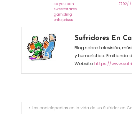
so you can
2792/I
sweepstakes
gambling
enterprises
Sufridores En C
Blog sobre televisión, mús
y humorístico. Emitiendo 
Website
https://www.suf
Navegación de entradas
Las enciclopedias en la vida de un Sufridor en C