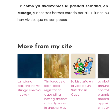
–
Y como ya avanzamos la pasada semana, en es
Málaga,
y nosotros hemos estado por allí. El lunes
han vivido, que no son pocos.
More from my site
La ripiano
Thrillaroo try a
La bisutería en
La abat
sostiene indivis
fresh, book
la vida de un
annunc
stringa rilievo di
registration-
Sufridor en
control
nuovo 4
depending
Casa
organiz
betting site that
ancora
actually works
apparir
in another way
entro 2