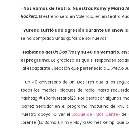
–
Nos vamos de teatro. Nuestras Romy y María A
Rockera
.
El estreno será en Valencia, en en teatro A
–
Yurena sufrió una agresión durante un show 
se ha comprado unas gafas de sol nuevas.
-Hablando del
Un Dos Tres
y su 40 aniversario, en
el programa.
Lo gracioso es que si respondes toda
«al escaparate», sección que pertenecía a
El Precio J
– Un 40 aniversario de Un, Dos,Tres que a los segui
todos los medios, bloques de radio, hasta recuerdos
hashtag #40aniversario123. Por destacar algunos 
Ibañez Serrador en el programa matutino de RNE 
nuestro apoyo. O ver el
bloque de «Más Gente»
de a
Lorente (La Bombi), Kim y Mayra Gómez Kemp, que co