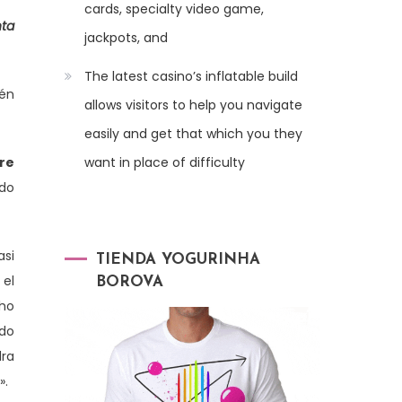
cards, specialty video game,
nta
jackpots, and
The latest casino’s inflatable build
én
allows visitors to help you navigate
easily and get that which you they
re
want in place of difficulty
ado
asi
TIENDA YOGURINHA
 el
BOROVA
cho
odo
dra
».